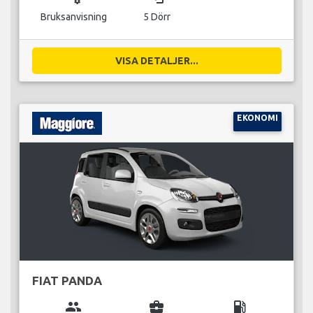
Bruksanvisning
5 Dörr
VISA DETALJER...
EKONOMI
FIAT PANDA
group
business_center
local_gas_station