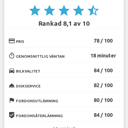
star
star
star
star
star_half
Rankad 8,1 av 10
credit_card
78 / 100
PRIS
timer
18 minuter
GENOMSNITTLIG VÄNTAN
directions_car
84 / 100
BILKVALITET
room_service
82 / 100
DISKSERVICE
flag
80 / 100
FORDONSUTLÄMNING
beenhere
84 / 100
FORDONSÅTERLÄMNING