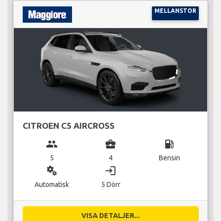
MELLANSTOR
CITROEN C5 AIRCROSS
group
business_center
local_gas_station
5
4
Bensin
miscellaneous_services
login
Automatisk
5 Dörr
VISA DETALJER...