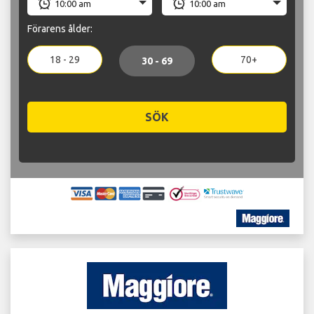
Förarens ålder:
18 - 29
70+
30 - 69
SÖK