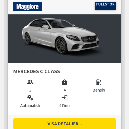
FULLSTOR
MERCEDES C CLASS
group
business_center
local_gas_station
5
4
Bensin
miscellaneous_services
login
Automatisk
4 Dörr
VISA DETALJER...