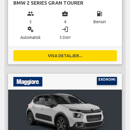
BMW 2 SERIES GRAN TOURER
group
business_center
local_gas_station
5
4
Bensin
miscellaneous_services
login
Automatisk
5 Dörr
VISA DETALJER...
EKONOMI