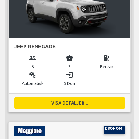
JEEP RENEGADE
group
business_center
local_gas_station
5
2
Bensin
miscellaneous_services
login
Automatisk
5 Dörr
VISA DETALJER...
EKONOMI