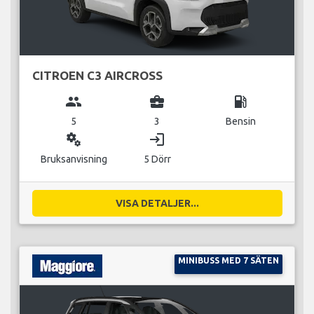
CITROEN C3 AIRCROSS
group
business_center
local_gas_station
5
3
Bensin
miscellaneous_services
login
Bruksanvisning
5 Dörr
VISA DETALJER...
MINIBUSS MED 7 SÄTEN