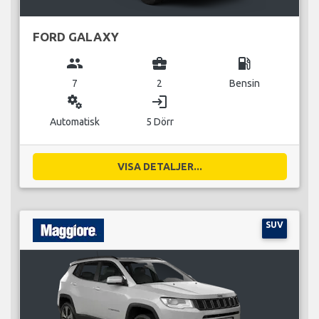
FORD GALAXY
group
business_center
local_gas_station
7
2
Bensin
miscellaneous_services
login
Automatisk
5 Dörr
VISA DETALJER...
SUV