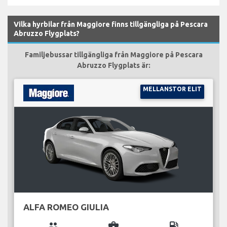
Vilka hyrbilar från Maggiore finns tillgängliga på Pescara
Abruzzo Flygplats?
Familjebussar tillgängliga från Maggiore på Pescara
Abruzzo Flygplats är:
MELLANSTOR ELIT
ALFA ROMEO GIULIA
group
business_center
local_gas_station