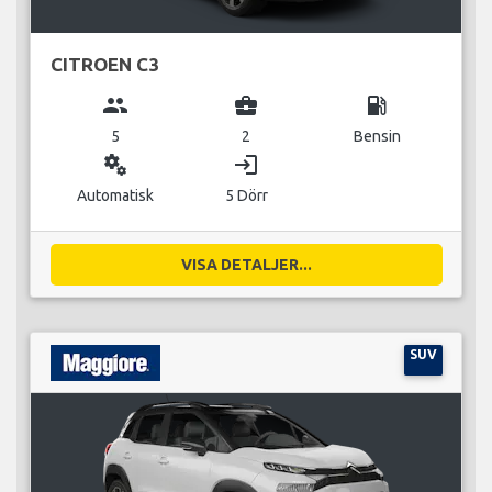
CITROEN C3
group
business_center
local_gas_station
5
2
Bensin
miscellaneous_services
login
Automatisk
5 Dörr
VISA DETALJER...
SUV