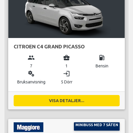
CITROEN C4 GRAND PICASSO
group
business_center
local_gas_station
7
1
Bensin
miscellaneous_services
login
Bruksanvisning
5 Dörr
VISA DETALJER...
MINIBUSS MED 7 SÄTEN