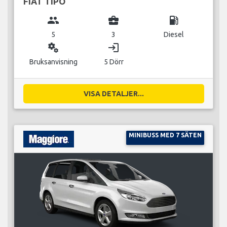
FIAT TIPO
group
business_center
local_gas_station
5
3
Diesel
miscellaneous_services
login
Bruksanvisning
5 Dörr
VISA DETALJER...
MINIBUSS MED 7 SÄTEN