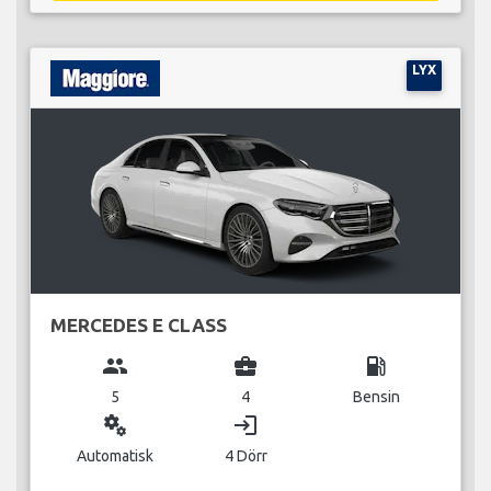
LYX
MERCEDES E CLASS
group
business_center
local_gas_station
5
4
Bensin
miscellaneous_services
login
Automatisk
4 Dörr