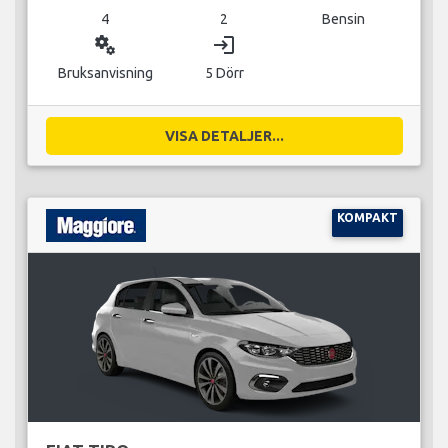
4
2
Bensin
miscellaneous_services
login
Bruksanvisning
5 Dörr
VISA DETALJER...
KOMPAKT