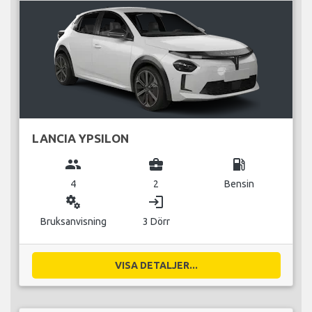
LANCIA YPSILON
group
business_center
local_gas_station
4
2
Bensin
miscellaneous_services
login
Bruksanvisning
3 Dörr
VISA DETALJER...