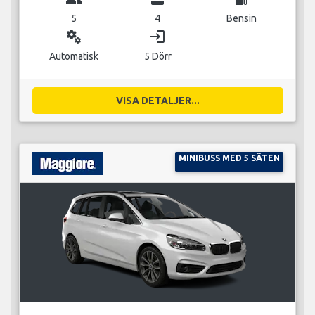
5
4
Bensin
miscellaneous_services
login
Automatisk
5 Dörr
VISA DETALJER...
MINIBUSS MED 5 SÄTEN