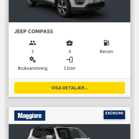
JEEP COMPASS
group
business_center
local_gas_station
5
4
Bensin
miscellaneous_services
login
Bruksanvisning
5 Dörr
VISA DETALJER...
EKONOMI