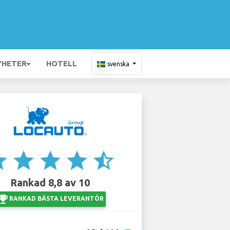
YHETER
HOTELL
svenska
ar
star
star
star
star_half
Rankad 8,8 av 10
ji_events
RANKAD BÄSTA LEVERANTÖR