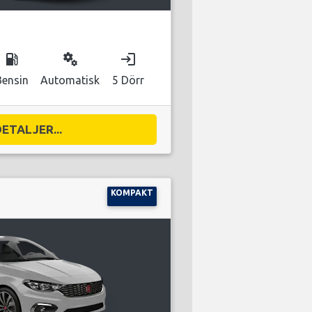
local_gas_station
miscellaneous_services
login
Bensin
Automatisk
5 Dörr
DETALJER...
KOMPAKT