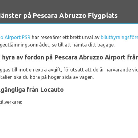
änster på Pescara Abruzzo Flygplats
o Airport PSR
har resenärer ett brett urval av
biluthyrningsför
ageutlämningsområdet, se till att hämta ditt bagage.
 hyra av fordon på Pescara Abruzzo Airport frå
äggas till mot en extra avgift, förutsatt att de är närvarande vi
alien ska du köra på höger sida av vägen.
llgängliga från Locauto
illverkare: