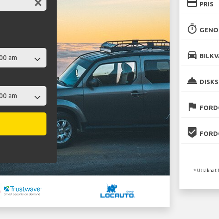
credit_card
PRIS
timer
GENO
directions_car
BILKV
room_service
DISKS
flag
FORD
beenhere
FORD
* Uträknat 