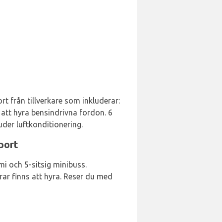
t från tillverkare som inkluderar:
t att hyra bensindrivna fordon. 6
uder luftkonditionering.
port
mi och 5-sitsig minibuss.
rar finns att hyra. Reser du med