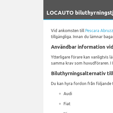
`
LOCAUTO biluthyrningstj
Vid ankomsten till
Pescara Abruzz
tillgängliga. Innan du lämnar bag
Användbar information vid
Ytterligare förare kan vanligtvis l
samma krav som huvudföraren. I It
Biluthyrningsalternativ ti
Du kan hyra fordon från följande t
Audi
Fiat