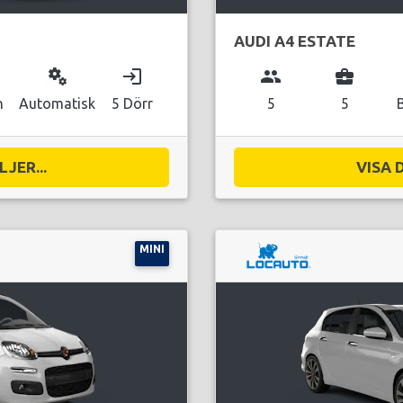
AUDI A4 ESTATE
miscellaneous_services
login
group
business_center
n
Automatisk
5 Dörr
5
5
JER...
VISA 
MINI