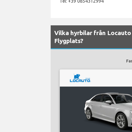
Tel: +39 0854312994
Vilka hyrbilar från Locauto
Flygplats?
Fa