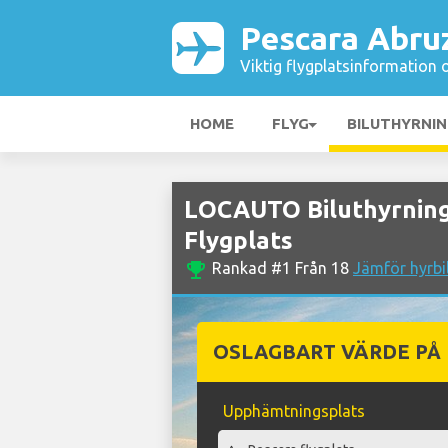
Pescara Abru
Viktig flygplatsinformation 
HOME
FLYG
BILUTHYRNI
LOCAUTO Biluthyrning
Flygplats
emoji_events
Rankad #1 Från 18
Jämför hyrbi
OSLAGBART VÄRDE PÅ
Upphämtningsplats