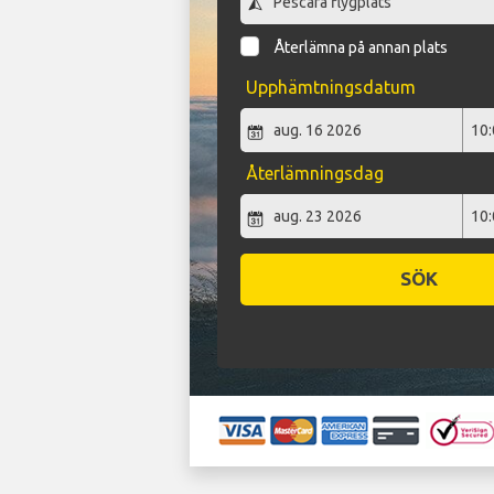
Återlämna på annan plats
Upphämtningsdatum
Återlämningsdag
SÖK