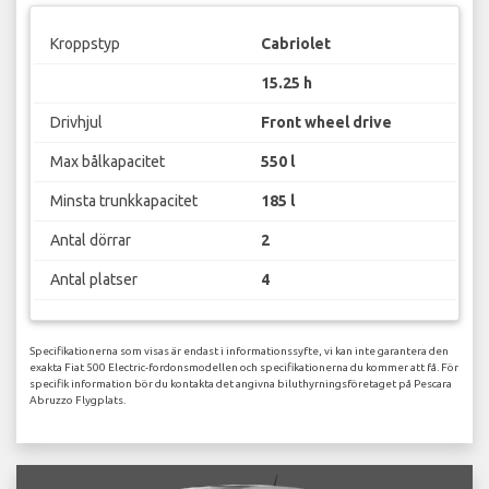
Kroppstyp
Cabriolet
15.25 h
Drivhjul
Front wheel drive
Max bålkapacitet
550 l
Minsta trunkkapacitet
185 l
Antal dörrar
2
Antal platser
4
Specifikationerna som visas är endast i informationssyfte, vi kan inte garantera den
exakta Fiat 500 Electric-fordonsmodellen och specifikationerna du kommer att få. För
specifik information bör du kontakta det angivna biluthyrningsföretaget på Pescara
Abruzzo Flygplats.