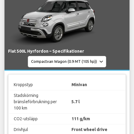
Fiat 500L Hyrfordon – Specifikationer
Kroppstyp
Minivan
Stadskörning
bränsleförbrukning per
5.7 l
100 km
CO2-utsläpp
111 g/km
Drivhjul
Front wheel drive