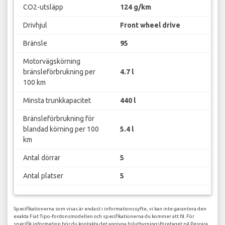
CO2-utsläpp
124 g/km
Drivhjul
Front wheel drive
Bränsle
95
Motorvägskörning
bränsleförbrukning per
4.7 l
100 km
Minsta trunkkapacitet
440 l
Bränsleförbrukning för
blandad körning per 100
5.4 l
km
Antal dörrar
5
Antal platser
5
Specifikationerna som visas är endast i informationssyfte, vi kan inte garantera den
exakta Fiat Tipo-fordonsmodellen och specifikationerna du kommer att få. För
specifik information bör du kontakta det angivna biluthyrningsföretaget på Pescara