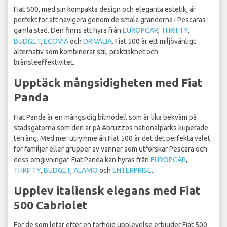
Fiat 500, med sin kompakta design och eleganta estetik, är
perfekt för att navigera genom de smala gränderna i Pescaras
gamla stad. Den finns att hyra från
EUROPCAR
,
THRIFTY
,
BUDGET
,
ECOVIA
och
DRIVALIA
. Fiat 500 är ett miljövänligt
alternativ som kombinerar stil, praktiskhet och
bränsleeffektivitet.
Upptäck mångsidigheten med Fiat
Panda
Fiat Panda är en mångsidig bilmodell som är lika bekväm på
stadsgatorna som den är på Abruzzos nationalparks kuperade
terräng. Med mer utrymme än Fiat 500 är det det perfekta valet
för familjer eller grupper av vänner som utforskar Pescara och
dess omgivningar. Fiat Panda kan hyras från
EUROPCAR
,
THRIFTY
,
BUDGET
,
ALAMO
och
ENTERPRISE
.
Upplev italiensk elegans med Fiat
500 Cabriolet
För de som letar efter en förhöjd upplevelse erbjuder Fiat 500