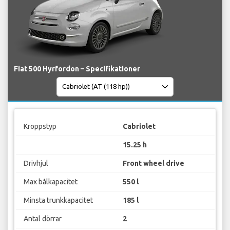
Fiat 500 Hyrfordon – Specifikationer
Kroppstyp
Cabriolet
15.25 h
Drivhjul
Front wheel drive
Max bålkapacitet
550 l
Minsta trunkkapacitet
185 l
Antal dörrar
2