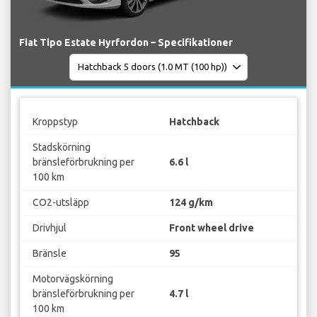
Fiat Tipo Estate Hyrfordon – Specifikationer
Kroppstyp
Hatchback
Stadskörning
bränsleförbrukning per
6.6 l
100 km
CO2-utsläpp
124 g/km
Drivhjul
Front wheel drive
Bränsle
95
Motorvägskörning
bränsleförbrukning per
4.7 l
100 km