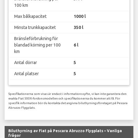
100 km
Max bålkapacitet
1000 l
Minsta trunkkapacitet
350 l
Bränsleförbrukning för
blandad körning per 100
6 l
km
Antal dörrar
5
Antal platser
5
Specifikationerna som visas är endast i informationssyfte, vi kan inte garantera den
exakta Fiat 500X-fordonsmodellen och specifikationerna du kommer att få. För
specifik information bör du kontakta det angivna biluthyrningsföretaget på Pescara
Abruzzo Flygplats.
Biluthyrning av Fiat på Pescara Abruzzo Flygplats – Vanliga
frågor