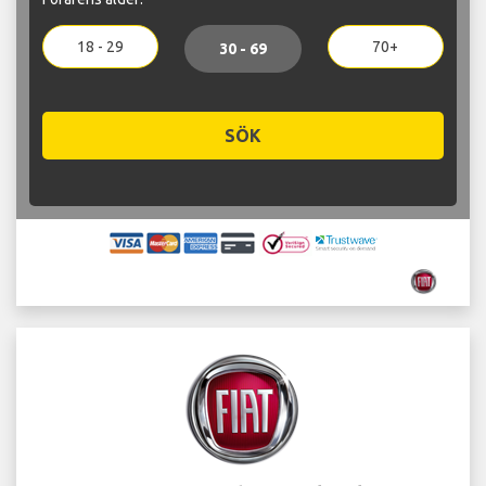
18 - 29
70+
30 - 69
SÖK