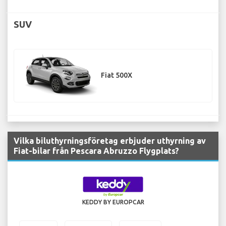
SUV
Fiat 500X
Vilka biluthyrningsföretag erbjuder uthyrning av
Fiat-bilar från Pescara Abruzzo Flygplats?
KEDDY BY EUROPCAR