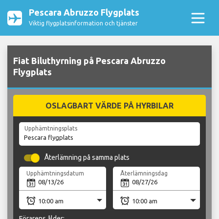
Pescara Abruzzo Flygplats
Viktig flygplatsinformation och tjänster
Fiat Biluthyrning på Pescara Abruzzo
Flygplats
OSLAGBART VÄRDE PÅ HYRBILAR
Upphämtningsplats
Återlämning på samma plats
Upphämtningsdatum
Återlämningsdag
Förarens ålder: