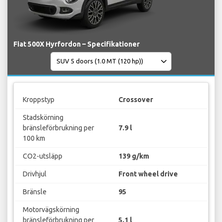
Fiat 500X Hyrfordon – Specifikationer
Kroppstyp
Crossover
Stadskörning
bränsleförbrukning per
7.9 l
100 km
CO2-utsläpp
139 g/km
Drivhjul
Front wheel drive
Bränsle
95
Motorvägskörning
bränsleförbrukning per
5.1 l