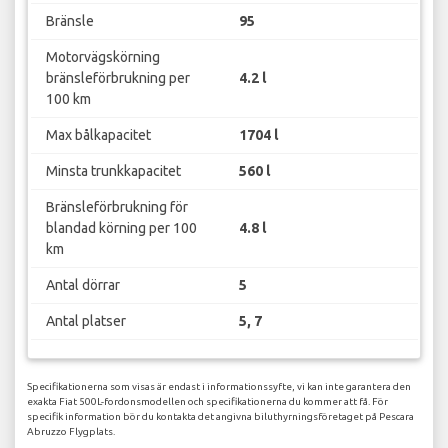
Bränsle
95
Motorvägskörning
bränsleförbrukning per
4.2 l
100 km
Max bålkapacitet
1704 l
Minsta trunkkapacitet
560 l
Bränsleförbrukning för
blandad körning per 100
4.8 l
km
Antal dörrar
5
Antal platser
5, 7
Specifikationerna som visas är endast i informationssyfte, vi kan inte garantera den
exakta Fiat 500L-fordonsmodellen och specifikationerna du kommer att få. För
specifik information bör du kontakta det angivna biluthyrningsföretaget på Pescara
Abruzzo Flygplats.