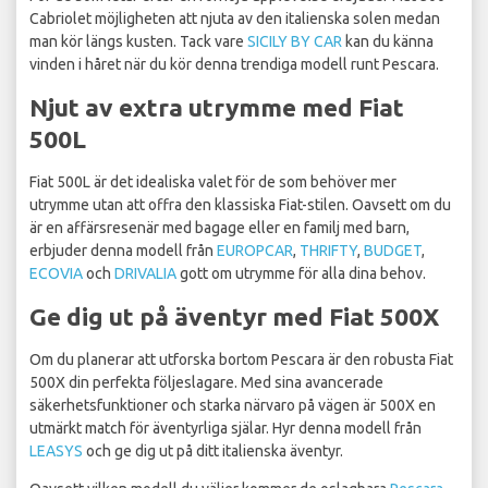
Cabriolet möjligheten att njuta av den italienska solen medan
man kör längs kusten. Tack vare
SICILY BY CAR
kan du känna
vinden i håret när du kör denna trendiga modell runt Pescara.
Njut av extra utrymme med Fiat
500L
Fiat 500L är det idealiska valet för de som behöver mer
utrymme utan att offra den klassiska Fiat-stilen. Oavsett om du
är en affärsresenär med bagage eller en familj med barn,
erbjuder denna modell från
EUROPCAR
,
THRIFTY
,
BUDGET
,
ECOVIA
och
DRIVALIA
gott om utrymme för alla dina behov.
Ge dig ut på äventyr med Fiat 500X
Om du planerar att utforska bortom Pescara är den robusta Fiat
500X din perfekta följeslagare. Med sina avancerade
säkerhetsfunktioner och starka närvaro på vägen är 500X en
utmärkt match för äventyrliga själar. Hyr denna modell från
LEASYS
och ge dig ut på ditt italienska äventyr.