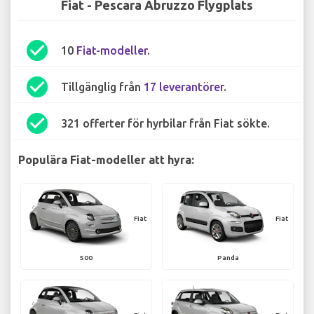
Fiat - Pescara Abruzzo Flygplats
check_circle
10
Fiat-modeller
.
check_circle
Tillgänglig från
17 leverantörer
.
check_circle
321 offerter för hyrbilar från Fiat sökte.
Populära Fiat-modeller att hyra:
Fiat
Fiat
500
Panda