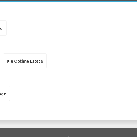
to
Kia Optima Estate
age