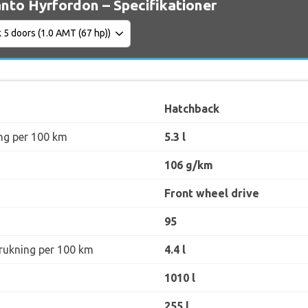
anto Hyrfordon – Specifikationer
Hatchback
ng per 100 km
5.3 l
106 g/km
Front wheel drive
95
rukning per 100 km
4.4 l
1010 l
255 l