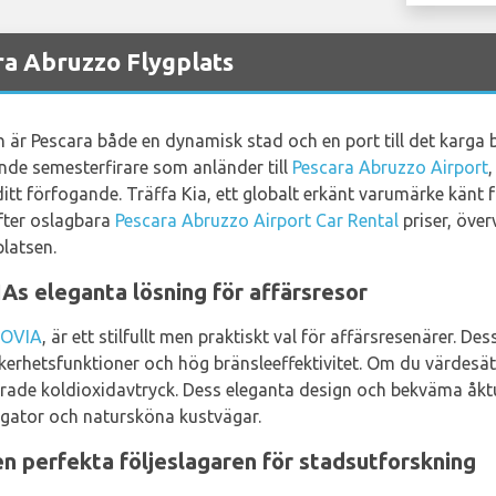
ra Abruzzo Flygplats
on är Pescara både en dynamisk stad och en port till det karga
ande semesterfirare som anländer till
Pescara Abruzzo Airport
ll ditt förfogande. Träffa Kia, ett globalt erkänt varumärke känt
fter oslagbara
Pescara Abruzzo Airport Car Rental
priser, över
latsen.
s eleganta lösning för affärsresor
OVIA
, är ett stilfullt men praktiskt val för affärsresenärer. De
säkerhetsfunktioner och hög bränsleeffektivitet. Om du värdesä
de koldioxidavtryck. Dess eleganta design och bekväma åktur g
dsgator och natursköna kustvägar.
 perfekta följeslagaren för stadsutforskning