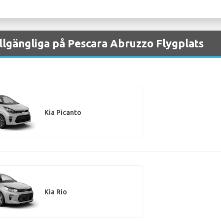
illgängliga på Pescara Abruzzo Flygplats
Kia Picanto
Kia Rio