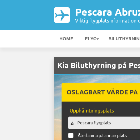
Pescara Abru
Viktig flygplatsinformation 
HOME
FLYG
BILUTHYRNI
Kia Biluthyrning på Pe
OSLAGBART VÄRDE PÅ
Upphämtningsplats
Återlämna på annan plats