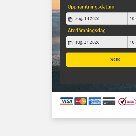
Upphämtningsdatum
Återlämningsdag
SÖK