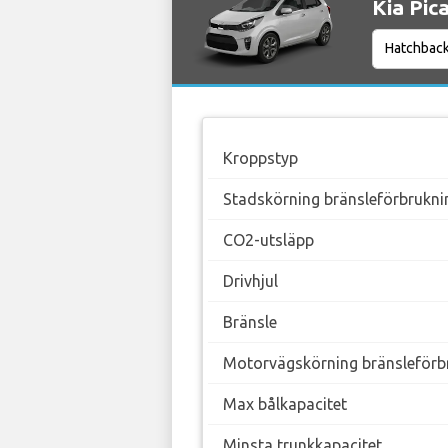
Kia Pic
Kroppstyp
Stadskörning bränsleförbrukni
CO2-utsläpp
Drivhjul
Bränsle
Motorvägskörning bränsleförb
Max bålkapacitet
Minsta trunkkapacitet