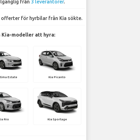
llgänglig från
3 leverantörer
.
 offerter för hyrbilar från Kia sökte.
 Kia-modeller att hyra:
tima Estate
Kia Picanto
Kia Rio
Kia Sportage