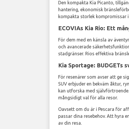
Den kompakta Kia Picanto, tillgän
hantering, ekonomisk bränsleförb
kompakta storlek kompromissar int
ECOVIAs Kia Rio: Ett mång
För dem med en känsla av äventyr
och avancerade säkerhetsfunktion
stadgränser. Rios effektiva bränsl
Kia Sportage: BUDGETs sv
För resenärer som avser att ge si
SUV erbjuder en bekväm åktur, rym
kan utforska med självförtroende. 
mångsidigt val för alla resor.
Oavsett om du är i Pescara för aff
passar dina resebehov. Att hyra en
av din resa.