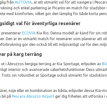
glig från
AUTOVIA
, är ett utmärkt val för att navigera i Pesca
rukning och enkel parkering är Picanto en match för stadsbor
e med komforten, vilket gör den lämplig för både korta pendl
sidigt val för äventyrliga resenärer
 presenterar
ECOVIA
Kia Rio. Denna modell är känd för sin rob
er. Den är en utmärkt match för resenärer som planerar att u
eförbrukning gör den också till ett miljövänligt val för den mi
ar på karg terräng
g ut i Abruzzos bergiga terräng är Kia Sportage, erbjuden av
BU
ligt interiör och avancerade säkerhetsfunktioner. Dess utmärk
Trots sin robusthet är Sportage också utmärkt för stadskörning
ärer, nöje eller en kombination av båda, erbjuder dessa Kia-mo
 bil på
Pescara Abruzzo Airport
ger dig friheten att utforska i