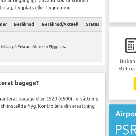
inte är tillgängligt, använd sökfunktionen
ygbolag, flygplats eller flygnummer.
mer
Beräknad
Beräknad/Aktuell
Status
hittas på Pescara Abruzzo Flygplats.
Du kan 
EUR i er
nterat bagage?
lhanterat bagage eller £520 (€600) i ersättning
ch inställda flyg. Kontrollera din ersättning