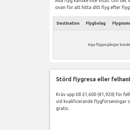
Alla flyg kanske inte visas. Om det 
ovan för att hitta ditt flyg efter fl
Destination
Flygbolag
Flygnum
Inga flygavgångar kunde 
Störd flygresa eller felha
Kräv upp till £1,600 (€1,920) för fe
vid kvalificerande flygförseningar o
gratis.