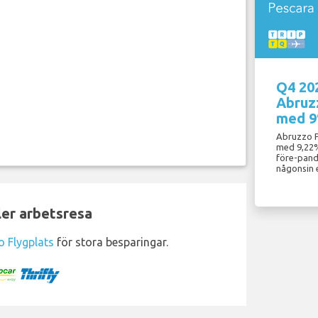
Q4 20
Abruz
med 
Abruzzo P
med 9,22%
före-pande
någonsin 
ler arbetsresa
o Flygplats
för stora besparingar.