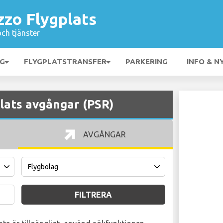
zzo Flygplats
och tjänster
NG
FLYGPLATSTRANSFER
PARKERING
INFO & N
lats avgångar (PSR)
AVGÅNGAR
FILTRERA