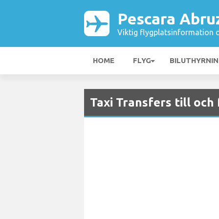
Pescara Abru
Viktig flygplatsinformation 
HOME
FLYG
BILUTHYRNI
Taxi Transfers till oc