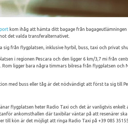
port
kom ihåg att hämta ditt bagage från bagageutlämningen 
ot det valda transferalternativet.
a sig från flygplatsen, inklusive hyrbil, buss, taxi och privat shu
latsen i regionen Pescara och den ligger 6 km/3,7 mi från cent
en. Rom ligger bara några timmars bilresa från flygplatsen och 
tion med buss eller tåg är det nödvändigt att först ta sig till P
änar flygplatsen heter Radio Taxi och det är vanligtvis enkelt a
tanför ankomsthallen där taxibilar väntar på att resenärer sk
till kön är det möjligt att ringa Radio Taxi på +39 085 35155 e