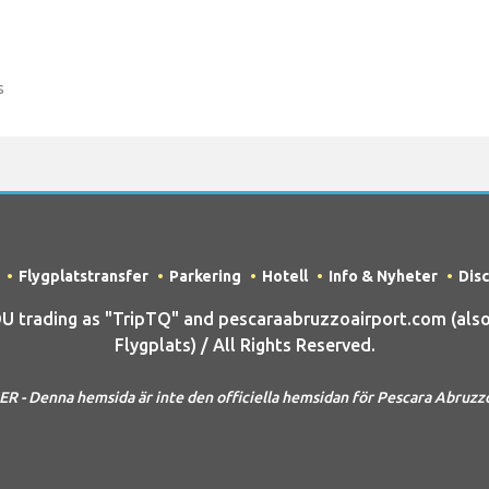
s
Flygplatstransfer
Parkering
Hotell
Info & Nyheter
Dis
trading as "TripTQ" and pescaraabruzzoairport.com (als
Flygplats) / All Rights Reserved.
R - Denna hemsida är inte den officiella hemsidan för Pescara Abruzzo