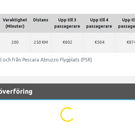
Varaktighet
Distans
Upp till 3
Upp till 4
Upp til
(Minuter)
passagerare
passagerare
passage
200
250 KM
€602
€504
€87
ill och från Pescara Abruzzo Flygplats (PSR)
överföring
...