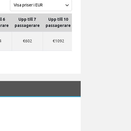
l 6
Upp till 7
Upp till 10
Upp till 13
Upp till 16
rare
passagerare
passagerare
passagerare
passagerar
4
€602
€1092
€1106
€1120