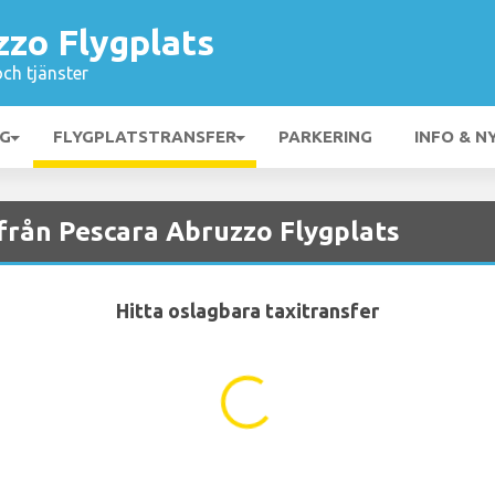
zzo Flygplats
och tjänster
NG
FLYGPLATSTRANSFER
PARKERING
INFO & N
h från Pescara Abruzzo Flygplats
Hitta oslagbara taxitransfer
...