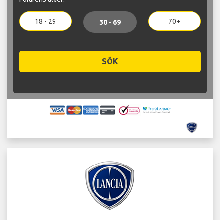
18 - 29
70+
30 - 69
SÖK