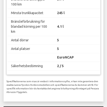
100 km
Minsta trunkkapacitet
245 l
Bränsleförbrukning för
blandad körning per 100
4.1 l
km
Antal dörrar
5
Antal platser
5
EuroNCAP
Säkerhetsbedömning
2 / 5
Specifikationerna som visas är endast i informationssyfte, vi kan inte garantera den
exakta Lancia Ypsilon-fordonsmodellen och specifikationerna du kommer att få. För
specifik information bör du kontakta det angivna biluthyrningsföretaget på Pescara
Abruzzo Flygplats.