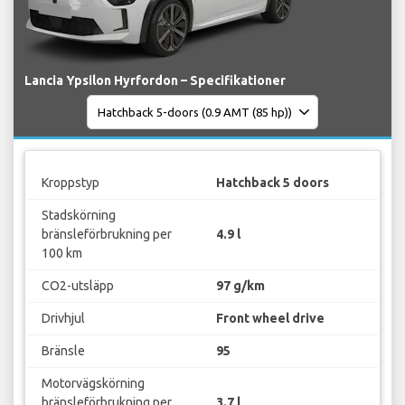
Lancia Ypsilon Hyrfordon – Specifikationer
Kroppstyp
Hatchback 5 doors
Stadskörning
bränsleförbrukning per
4.9 l
100 km
CO2-utsläpp
97 g/km
Drivhjul
Front wheel drive
Bränsle
95
Motorvägskörning
bränsleförbrukning per
3.7 l