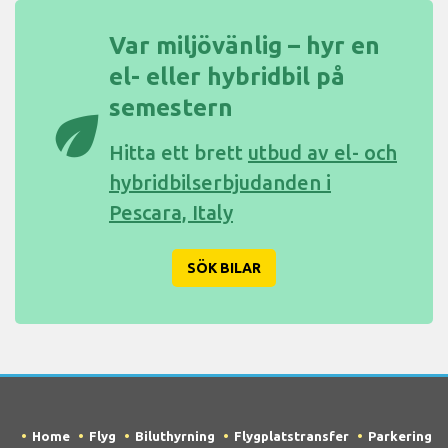
Var miljövänlig – hyr en
el- eller hybridbil på
semestern
eco
Hitta ett brett
utbud av el- och
hybridbilserbjudanden i
Pescara, Italy
SÖK BILAR
Home
Flyg
Biluthyrning
Flygplatstransfer
Parkering