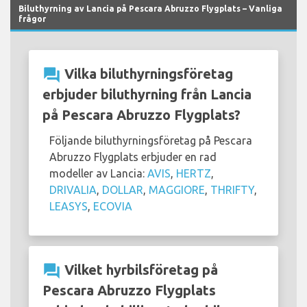
Biluthyrning av Lancia på Pescara Abruzzo Flygplats – Vanliga
frågor
question_answer
Vilka biluthyrningsföretag
erbjuder biluthyrning från Lancia
på Pescara Abruzzo Flygplats?
Följande biluthyrningsföretag på Pescara
Abruzzo Flygplats erbjuder en rad
modeller av Lancia:
AVIS
,
HERTZ
,
DRIVALIA
,
DOLLAR
,
MAGGIORE
,
THRIFTY
,
LEASYS
,
ECOVIA
question_answer
Vilket hyrbilsföretag på
Pescara Abruzzo Flygplats