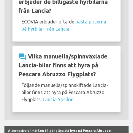
erbjuder de billigaste hyrbilarna
från Lancia?
ECOVIA erbjuder ofta de
bästa priserna
på hyrbilar från Lancia
.
question_answer
Vilka manuella/spinnväxlade
Lancia-bilar finns att hyra på
Pescara Abruzzo Flygplats?
Följande manuella/spinnskiftade Lancia-
bilar finns att hyra på Pescara Abruzzo
Flygplats:
Lancia Ypsilon
Alternativa bilmärken tillgängliga att hyra på Pescara Abruzzo