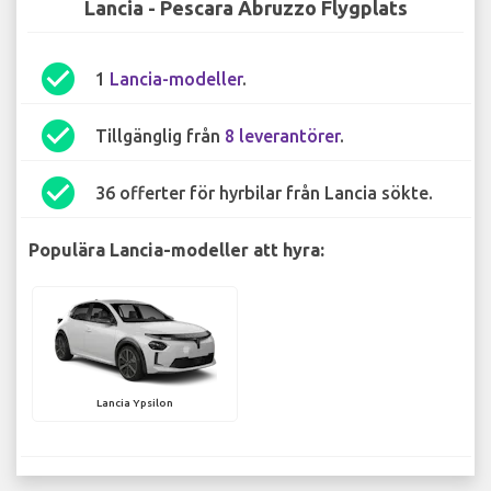
Lancia - Pescara Abruzzo Flygplats
check_circle
1
Lancia-modeller
.
check_circle
Tillgänglig från
8 leverantörer
.
check_circle
36 offerter för hyrbilar från Lancia sökte.
Populära Lancia-modeller att hyra:
Lancia Ypsilon