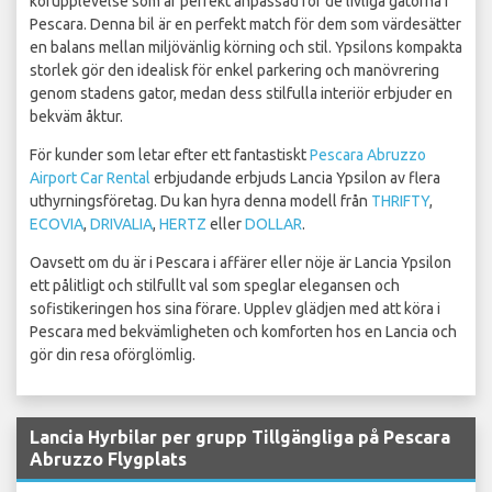
körupplevelse som är perfekt anpassad för de livliga gatorna i
Pescara. Denna bil är en perfekt match för dem som värdesätter
en balans mellan miljövänlig körning och stil. Ypsilons kompakta
storlek gör den idealisk för enkel parkering och manövrering
genom stadens gator, medan dess stilfulla interiör erbjuder en
bekväm åktur.
För kunder som letar efter ett fantastiskt
Pescara Abruzzo
Airport Car Rental
erbjudande erbjuds Lancia Ypsilon av flera
uthyrningsföretag. Du kan hyra denna modell från
THRIFTY
,
ECOVIA
,
DRIVALIA
,
HERTZ
eller
DOLLAR
.
Oavsett om du är i Pescara i affärer eller nöje är Lancia Ypsilon
ett pålitligt och stilfullt val som speglar elegansen och
sofistikeringen hos sina förare. Upplev glädjen med att köra i
Pescara med bekvämligheten och komforten hos en Lancia och
gör din resa oförglömlig.
Lancia Hyrbilar per grupp Tillgängliga på Pescara
Abruzzo Flygplats