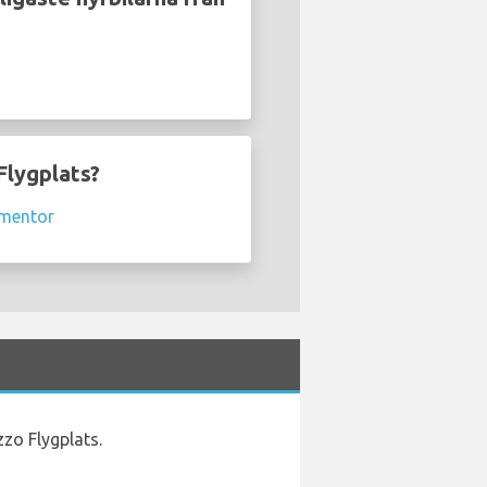
Flygplats?
rmentor
zzo Flygplats.