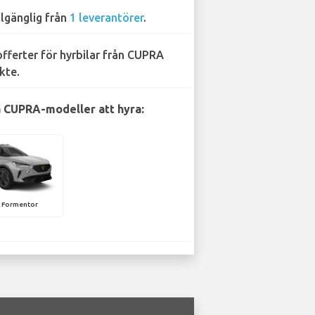
llgänglig från
1 leverantörer
.
offerter för hyrbilar från CUPRA
kte.
 CUPRA-modeller att hyra:
 Formentor