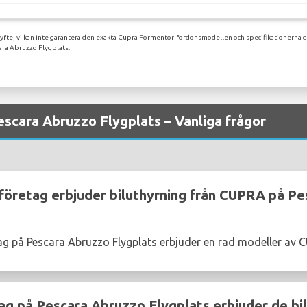
syfte, vi kan inte garantera den exakta Cupra Formentor-fordonsmodellen och specifikationerna d
ara Abruzzo Flygplats.
scara Abruzzo Flygplats – Vanliga frågor
sföretag erbjuder biluthyrning från CUPRA på P
tag på Pescara Abruzzo Flygplats erbjuder en rad modeller av
ag på Pescara Abruzzo Flygplats erbjuder de bil