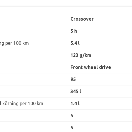
Crossover
5 h
ng per 100 km
5.4 l
123 g/km
Front wheel drive
95
345 l
d körning per 100 km
1.4 l
5
5