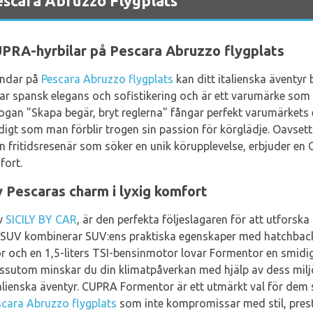
scara Abruzzo Flygplats
UPRA-hyrbilar på Pescara Abruzzo flygplats
landar på
Pescara Abruzzo flygplats
kan ditt italienska äventyr
 spansk elegans och sofistikering och är ett varumärke som
logan "Skapa begär, bryt reglerna" fångar perfekt varumärkets
digt som man förblir trogen sin passion för körglädje. Oavsett
en fritidsresenär som söker en unik körupplevelse, erbjuder en
fort.
Pescaras charm i lyxig komfort
v
SICILY BY CAR
, är den perfekta följeslagaren för att utforsk
SUV kombinerar SUV:ens praktiska egenskaper med hatchbacke
ör och en 1,5-liters TSI-bensinmotor lovar Formentor en smid
essutom minskar du din klimatpåverkan med hjälp av dess milj
alienska äventyr. CUPRA Formentor är ett utmärkt val för dem s
scara Abruzzo flygplats
som inte kompromissar med stil, prest