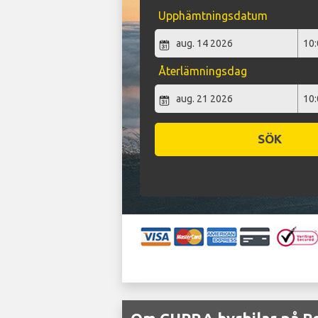
Upphämtningsdatum
Återlämningsdag
SÖK