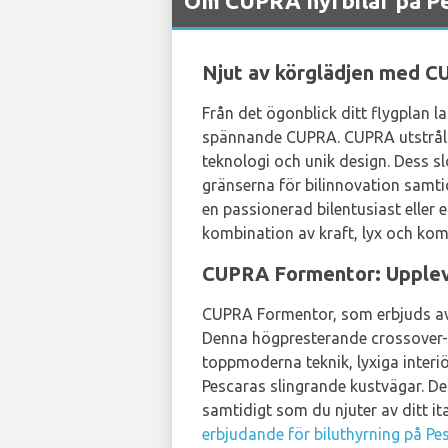
Om CUPRA hyrbilar på Pe
Njut av körglädjen med C
Från det ögonblick ditt flygplan 
spännande CUPRA. CUPRA utstrålar
teknologi och unik design. Dess s
gränserna för bilinnovation samti
en passionerad bilentusiast eller 
kombination av kraft, lyx och kom
CUPRA Formentor: Upplev 
CUPRA Formentor, som erbjuds a
Denna högpresterande crossover-
toppmoderna teknik, lyxiga interi
Pescaras slingrande kustvägar. D
samtidigt som du njuter av ditt it
erbjudande för biluthyrning på Pe