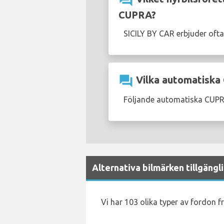
question_answer
CUPRA?
SICILY BY CAR erbjuder oft
question_answer
Vilka automatiska 
Följande automatiska CUPRA
Alternativa bilmärken tillgängl
Vi har 103 olika typer av fordon f