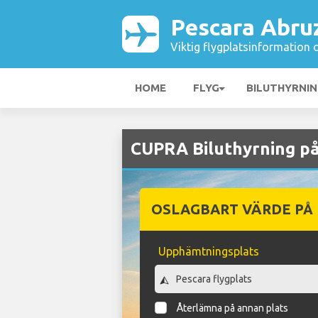
Pescara Abru
Viktig flygplatsinformation 
HOME
FLYG
BILUTHYRNI
CUPRA Biluthyrning på
OSLAGBART VÄRDE PÅ
Upphämtningsplats
Återlämna på annan plats