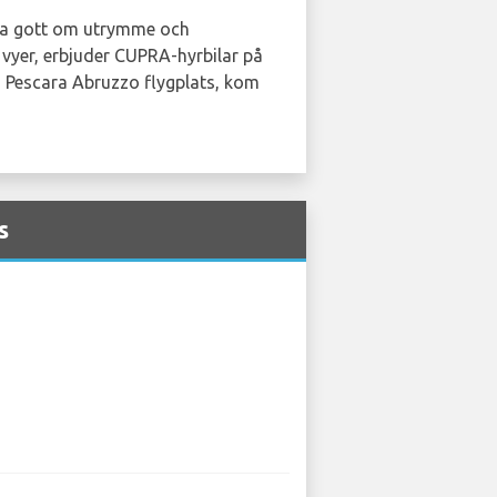
l ha gott om utrymme och
a vyer, erbjuder CUPRA-hyrbilar på
å Pescara Abruzzo flygplats, kom
s