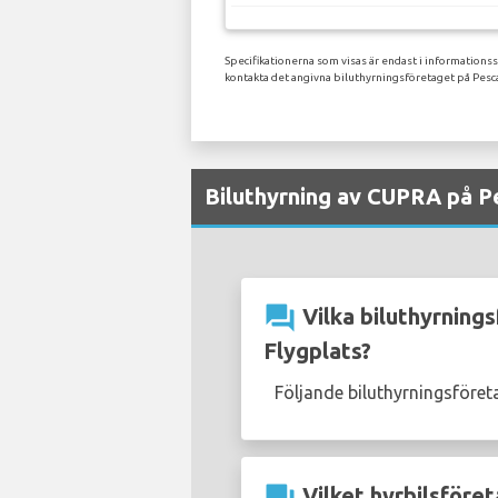
Specifikationerna som visas är endast i informations
kontakta det angivna biluthyrningsföretaget på Pesc
Biluthyrning av CUPRA på Pe
question_answer
Vilka biluthyrning
Flygplats?
Följande biluthyrningsföre
Vilket hyrbilsföret