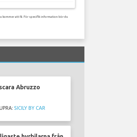
u kommer att få. För specifik information bör du
escara Abruzzo
 CUPRA:
SICILY BY CAR
ligaste hyrbilarna från