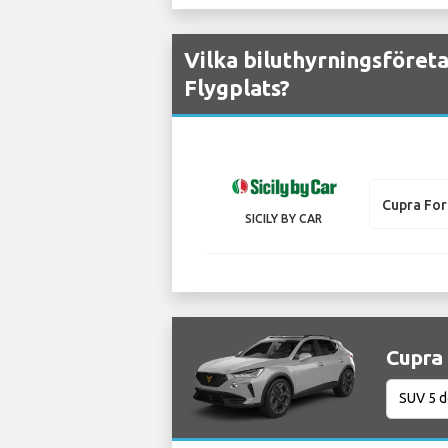
Vilka biluthyrningsföret
Flygplats?
Cupra Fo
SICILY BY CAR
Cupra 