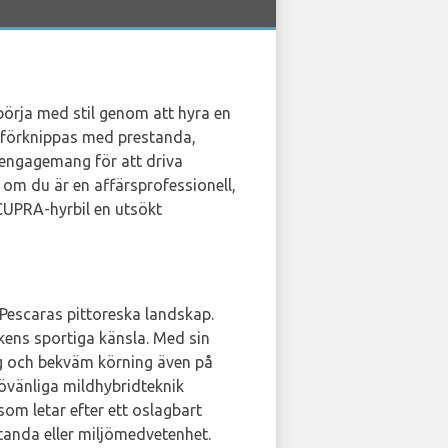
 börja med stil genom att hyra en
 förknippas med prestanda,
 engagemang för att driva
 om du är en affärsprofessionell,
 CUPRA-hyrbil en utsökt
a Pescaras pittoreska landskap.
ns sportiga känsla. Med sin
ig och bekväm körning även på
övänliga mildhybridteknik
om letar efter ett oslagbart
anda eller miljömedvetenhet.