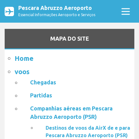
Pescara Abruzzo Aeroporto
Essencial Informações Aeroporto e Serviços
MAPA DO SITE
Home
voos
Chegadas
Partidas
Companhias aéreas em Pescara
Abruzzo Aeroporto (PSR)
Destinos de voos da AirX de e para
Pescara Abruzzo Aeroporto (PSR)