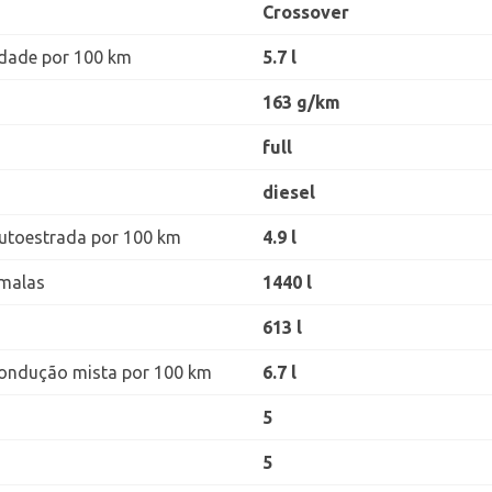
Crossover
dade por 100 km
5.7 l
163 g/km
full
diesel
utoestrada por 100 km
4.9 l
malas
1440 l
613 l
ondução mista por 100 km
6.7 l
5
5