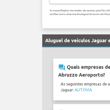
As especificações mostradas são apenas para fins inf
verificar com a empresa de aluguel de carros em Pes
Aluguel de veículos Jaguar
question_answer
Quais empresas de 
Abruzzo Aeroporto?
As seguintes empresas de 
Jaguar:
AUTOVIA