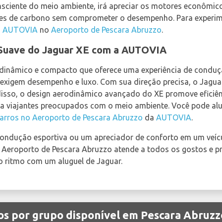
onsciente do meio ambiente, irá apreciar os motores econômi
es de carbono sem comprometer o desempenho. Para experime
a
AUTOVIA
no
Aeroporto de Pescara Abruzzo
.
Suave do Jaguar XE com a AUTOVIA
 dinâmico e compacto que oferece uma experiência de conduçã
e exigem desempenho e luxo. Com sua direção precisa, o Jagua
disso, o design aerodinâmico avançado do XE promove eficiê
ra viajantes preocupados com o meio ambiente. Você pode al
Carros no Aeroporto de Pescara Abruzzo
da
AUTOVIA
.
ondução esportiva ou um apreciador de conforto em um veícu
o Aeroporto de Pescara Abruzzo atende a todos os gostos e pr
io ritmo com um aluguel de Jaguar.
los por grupo disponível em Pescara Abruz