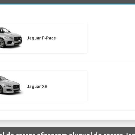
Jaguar F-Pace
Jaguar XE
l de carros oferecem aluguel de carros Ja