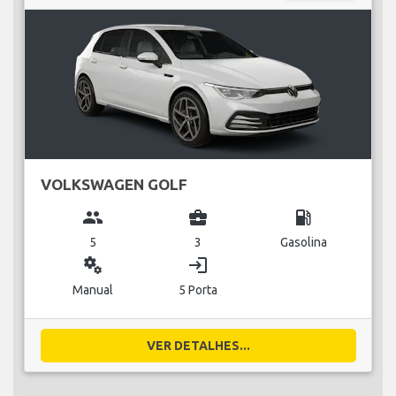
VOLKSWAGEN GOLF
group
business_center
local_gas_station
5
3
Gasolina
miscellaneous_services
login
Manual
5 Porta
VER DETALHES...