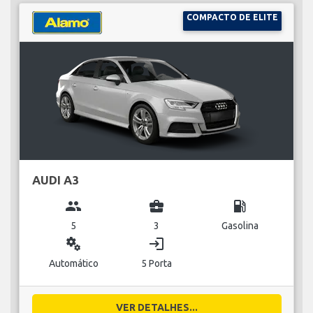
COMPACTO DE ELITE
AUDI A3
group
business_center
local_gas_station
5
3
Gasolina
miscellaneous_services
login
Automático
5 Porta
VER DETALHES...