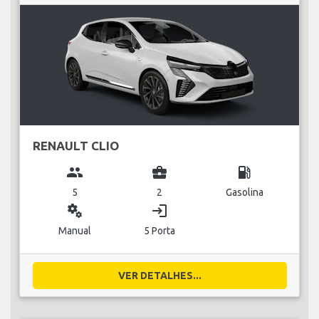
RENAULT CLIO
group
business_center
local_gas_station
5
2
Gasolina
miscellaneous_services
login
Manual
5 Porta
VER DETALHES...