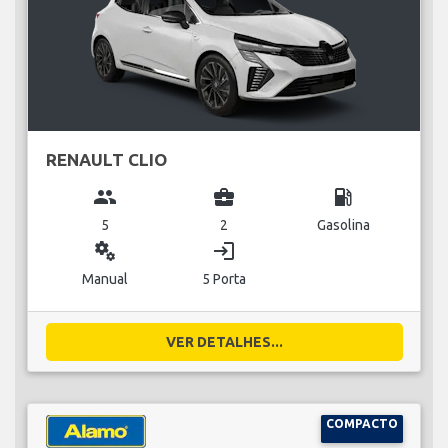
RENAULT CLIO
group
business_center
local_gas_station
5
2
Gasolina
miscellaneous_services
login
Manual
5 Porta
VER DETALHES...
COMPACTO