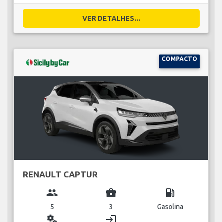
VER DETALHES...
COMPACTO
RENAULT CAPTUR
group
business_center
local_gas_station
5
3
Gasolina
miscellaneous_services
login