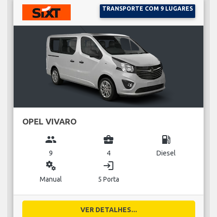
TRANSPORTE COM 9 LUGARES
OPEL VIVARO
group
business_center
local_gas_station
9
4
Diesel
miscellaneous_services
login
Manual
5 Porta
VER DETALHES...