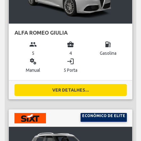
ALFA ROMEO GIULIA
group
business_center
local_gas_station
5
4
Gasolina
miscellaneous_services
login
Manual
5 Porta
VER DETALHES...
ECONÓMICO DE ELITE