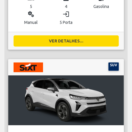
5
4
Gasolina
miscellaneous_services
login
Manual
5 Porta
VER DETALHES...
SUV