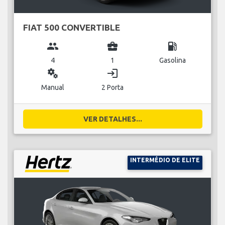
FIAT 500 CONVERTIBLE
group
business_center
local_gas_station
4
1
Gasolina
miscellaneous_services
login
Manual
2 Porta
VER DETALHES...
INTERMÉDIO DE ELITE