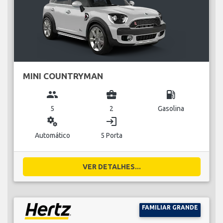
MINI COUNTRYMAN
group
business_center
local_gas_station
5
2
Gasolina
miscellaneous_services
login
Automático
5 Porta
VER DETALHES...
FAMILIAR GRANDE