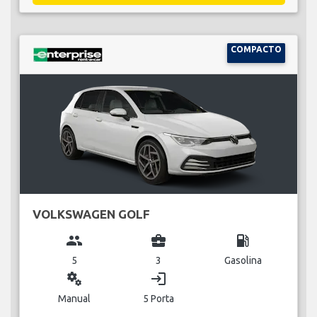
COMPACTO
VOLKSWAGEN GOLF
group
business_center
local_gas_station
5
3
Gasolina
miscellaneous_services
login
Manual
5 Porta