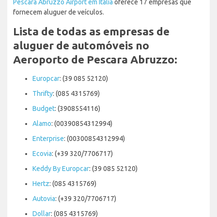
Pescara Abruzzo Airport em Itália
oferece 17 empresas que
fornecem aluguer de veículos.
Lista de todas as empresas de
aluguer de automóveis no
Aeroporto de Pescara Abruzzo:
Europcar
: (39 085 52120)
Thrifty
: (085 4315769)
Budget
: (3908554116)
Alamo
: (00390854312994)
Enterprise
: (00300854312994)
Ecovia
: (+39 320/7706717)
Keddy By Europcar
: (39 085 52120)
Hertz
: (085 4315769)
Autovia
: (+39 320/7706717)
Dollar
: (085 4315769)