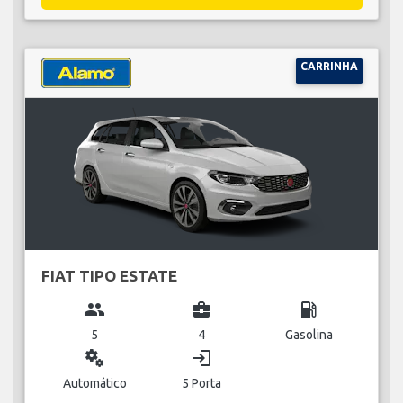
CARRINHA
FIAT TIPO ESTATE
group
business_center
local_gas_station
5
4
Gasolina
miscellaneous_services
login
Automático
5 Porta