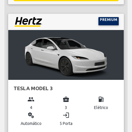
PREMIUM
TESLA MODEL 3
group
business_center
local_gas_station
4
3
Elétrico
miscellaneous_services
login
Automático
5 Porta