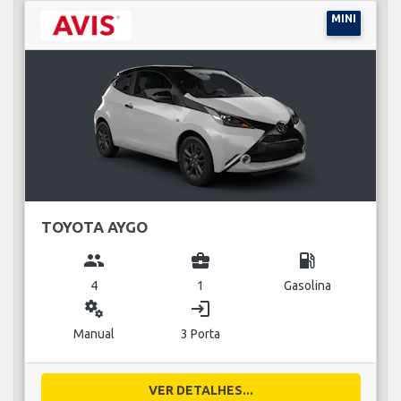
MINI
TOYOTA AYGO
group
business_center
local_gas_station
4
1
Gasolina
miscellaneous_services
login
Manual
3 Porta
VER DETALHES...