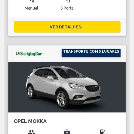
Manual
5 Porta
VER DETALHES...
TRANSPORTE COM 5 LUGARES
OPEL MOKKA
group
business_center
local_gas_station