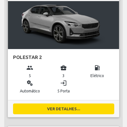
POLESTAR 2
group
business_center
local_gas_station
5
3
Elétrico
miscellaneous_services
login
Automático
5 Porta
VER DETALHES...