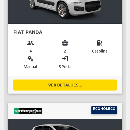
FIAT PANDA
group
business_center
local_gas_station
4
2
Gasolina
miscellaneous_services
login
Manual
5 Porta
VER DETALHES...
ECONÓMICO