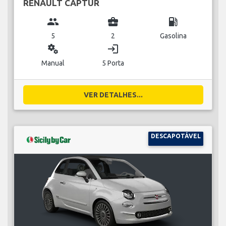
RENAULT CAPTUR
group
business_center
local_gas_station
5
2
Gasolina
miscellaneous_services
login
Manual
5 Porta
VER DETALHES...
DESCAPOTÁVEL