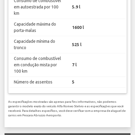
Consumo de combustível
em autoestrada por 100
5.9 l
km
Capacidade máxima do
1600 l
porta-malas
Capacidade mínima do
525 l
tronco
Consumo de combustível
em condução mista por
7 l
100 km
Número de assentos
5
As especificações mostradas são apenas para fins informativos, não podemos
garantir o modelo exato do veículo Alfa Romeo Stelvio e as especificações que você
receberá. Para detalhes específicos, você deve verificar com a empresa de aluguel de
carros em Pescara Abruzzo Aeroporto.