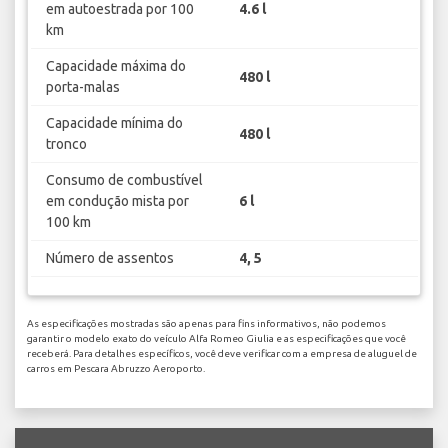
em autoestrada por 100
4.6 l
km
Capacidade máxima do
480 l
porta-malas
Capacidade mínima do
480 l
tronco
Consumo de combustível
em condução mista por
6 l
100 km
Número de assentos
4, 5
As especificações mostradas são apenas para fins informativos, não podemos
garantir o modelo exato do veículo Alfa Romeo Giulia e as especificações que você
receberá. Para detalhes específicos, você deve verificar com a empresa de aluguel de
carros em Pescara Abruzzo Aeroporto.