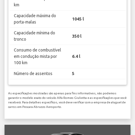
km
Capacidade máxima do
1045 l
porta-malas
Capacidade mínima do
350 l
tronco
Consumo de combustível
em condução mista por
6.4 l
100 km
Número de assentos
5
As especificações mostradas são apenas para fins informativos, não podemos
garantir o modelo exato do veículo Alfa Romeo Giulietta e as especificações que você
receberá. Para detalhes específicos, você deve verificar com a empresa de aluguel de
carros em Pescara Abruzzo Aeroporto.