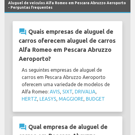
Aluguel de veículos Alfa Romeo em Pescara Abruzzo Aeroporto
- Perguntas frequentes
question_answer
Quais empresas de aluguel de
carros oferecem aluguel de carros
Alfa Romeo em Pescara Abruzzo
Aeroporto?
As seguintes empresas de aluguel de
carros em Pescara Abruzzo Aeroporto
oferecem uma variedade de modelos de
Alfa Romeo:
AVIS
,
SIXT
,
DRIVALIA
,
HERTZ
,
LEASYS
,
MAGGIORE
,
BUDGET
question_answer
Qual empresa de aluguel de