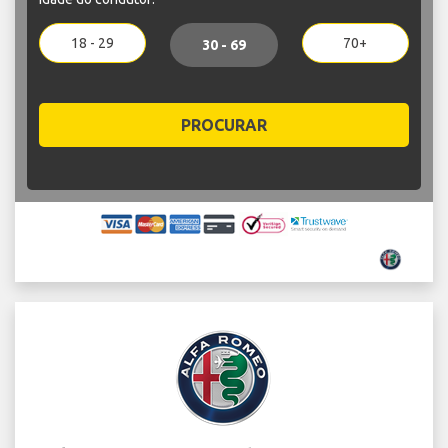
18 - 29
70+
30 - 69
PROCURAR