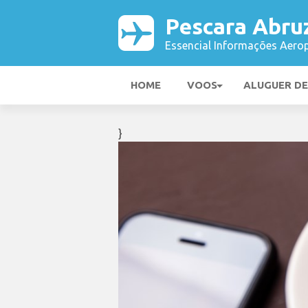
Pescara Abru
Essencial Informações Aerop
HOME
VOOS
ALUGUER D
}