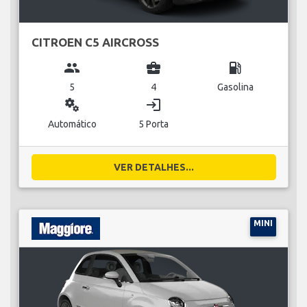
CITROEN C5 AIRCROSS
group
business_center
local_gas_station
5
4
Gasolina
miscellaneous_services
login
Automático
5 Porta
VER DETALHES...
MINI