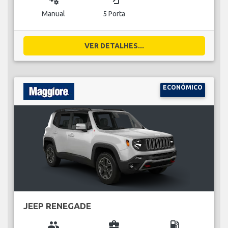
Manual
5 Porta
VER DETALHES...
ECONÓMICO
JEEP RENEGADE
group
business_center
local_gas_station