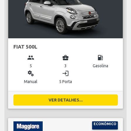
FIAT 500L
group
business_center
local_gas_station
5
3
Gasolina
miscellaneous_services
login
Manual
5 Porta
VER DETALHES...
ECONÓMICO