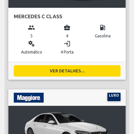
MERCEDES C CLASS
group
business_center
local_gas_station
5
4
Gasolina
miscellaneous_services
login
Automático
4 Porta
VER DETALHES...
LUXO