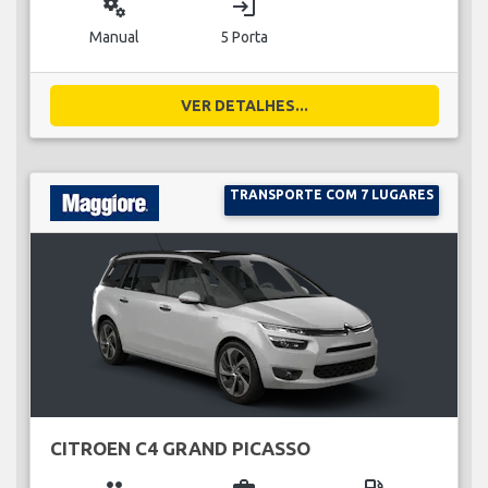
miscellaneous_services
login
Manual
5 Porta
VER DETALHES...
TRANSPORTE COM 7 LUGARES
CITROEN C4 GRAND PICASSO