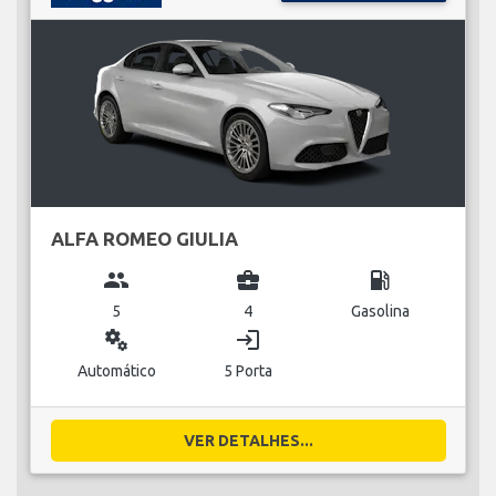
ALFA ROMEO GIULIA
group
business_center
local_gas_station
5
4
Gasolina
miscellaneous_services
login
Automático
5 Porta
VER DETALHES...