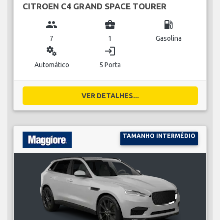
CITROEN C4 GRAND SPACE TOURER
group
business_center
local_gas_station
7
1
Gasolina
miscellaneous_services
login
Automático
5 Porta
VER DETALHES...
TAMANHO INTERMÉDIO