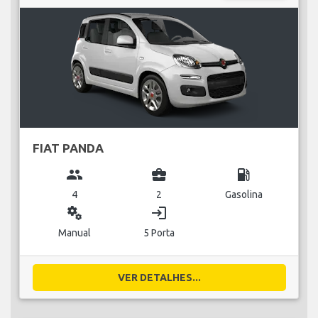
FIAT PANDA
group
business_center
local_gas_station
4
2
Gasolina
miscellaneous_services
login
Manual
5 Porta
VER DETALHES...