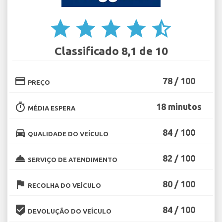
star
star
star
star
star_half
Classificado 8,1 de 10
credit_card
78 / 100
PREÇO
timer
18 minutos
MÉDIA ESPERA
directions_car
84 / 100
QUALIDADE DO VEÍCULO
room_service
82 / 100
SERVIÇO DE ATENDIMENTO
flag
80 / 100
RECOLHA DO VEÍCULO
beenhere
84 / 100
DEVOLUÇÃO DO VEÍCULO