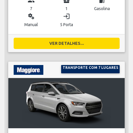
group
business_center
local_gas_station
7
1
Gasolina
miscellaneous_services
login
Manual
5 Porta
VER DETALHES...
TRANSPORTE COM 7 LUGARES