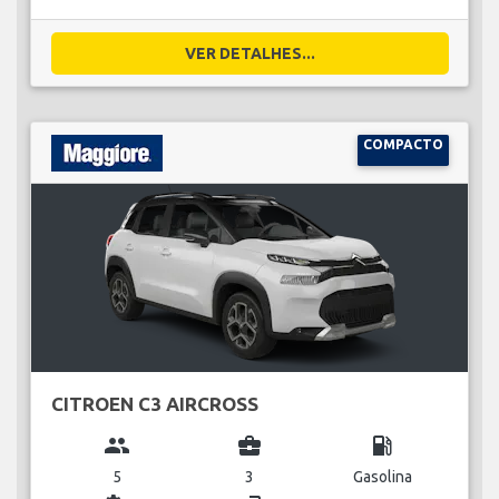
VER DETALHES...
COMPACTO
CITROEN C3 AIRCROSS
group
business_center
local_gas_station
5
3
Gasolina