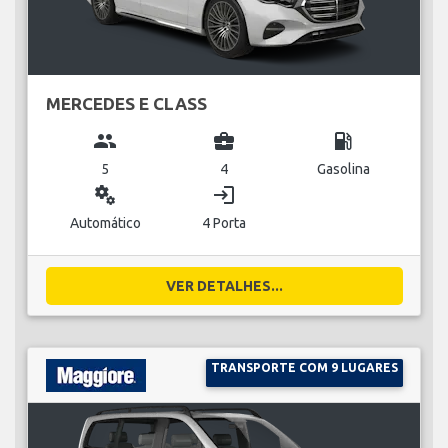
MERCEDES E CLASS
group
business_center
local_gas_station
5
4
Gasolina
miscellaneous_services
login
Automático
4 Porta
VER DETALHES...
TRANSPORTE COM 9 LUGARES