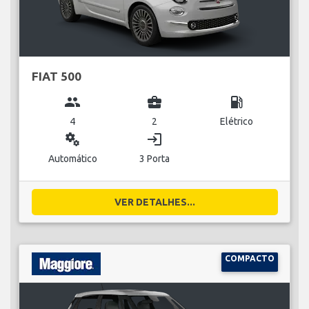
FIAT 500
group
business_center
local_gas_station
4
2
Elétrico
miscellaneous_services
login
Automático
3 Porta
VER DETALHES...
COMPACTO