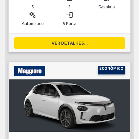
5
2
Gasolina
miscellaneous_services
login
Automático
5 Porta
VER DETALHES...
ECONÓMICO