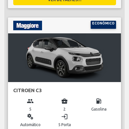
ECONÓMICO
CITROEN C3
group
business_center
local_gas_station
5
2
Gasolina
miscellaneous_services
login
Automático
5 Porta