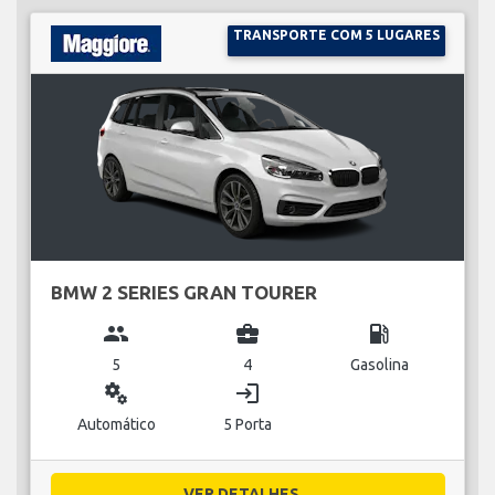
TRANSPORTE COM 5 LUGARES
BMW 2 SERIES GRAN TOURER
group
business_center
local_gas_station
5
4
Gasolina
miscellaneous_services
login
Automático
5 Porta
VER DETALHES...