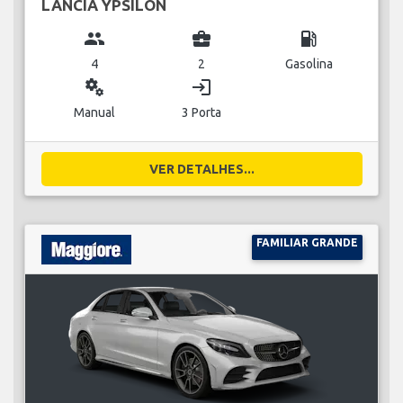
LANCIA YPSILON
group
business_center
local_gas_station
4
2
Gasolina
miscellaneous_services
login
Manual
3 Porta
VER DETALHES...
FAMILIAR GRANDE