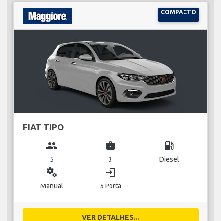
COMPACTO
FIAT TIPO
group
business_center
local_gas_station
5
3
Diesel
miscellaneous_services
login
Manual
5 Porta
VER DETALHES...