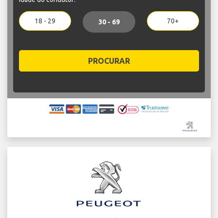
18 - 29
70+
30 - 69
PROCURAR