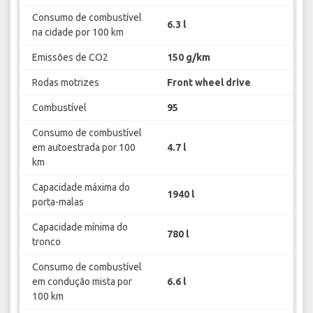
Consumo de combustível
6.3 l
na cidade por 100 km
Emissões de CO2
150 g/km
Rodas motrizes
Front wheel drive
Combustível
95
Consumo de combustível
em autoestrada por 100
4.7 l
km
Capacidade máxima do
1940 l
porta-malas
Capacidade mínima do
780 l
tronco
Consumo de combustível
em condução mista por
6.6 l
100 km