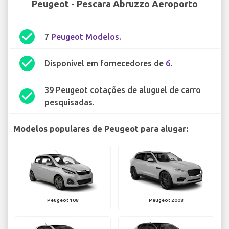
Peugeot - Pescara Abruzzo Aeroporto
check_circle
7
Peugeot Modelos
.
check_circle
Disponível em fornecedores de
6
.
39 Peugeot cotações de aluguel de carro
check_circle
pesquisadas.
Modelos populares de Peugeot para alugar:
Peugeot 108
Peugeot 2008