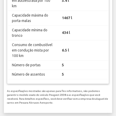
em autoestrada por 100
5.4 l
km
Capacidade máxima do
1467 l
porta-malas
Capacidade mínima do
434 l
tronco
Consumo de combustível
em condução mista por
6.5 l
100 km
Número de portas
5
Número de assentos
5
As especificações mostradas são apenas para fins informativos, não podemos
garantir o modelo exato do veículo Peugeot 2008 e as especificações que você
receberá. Para detalhes específicos, você deve verificar com a empresa de aluguel de
carros em Pescara Abruzzo Aeroporto.