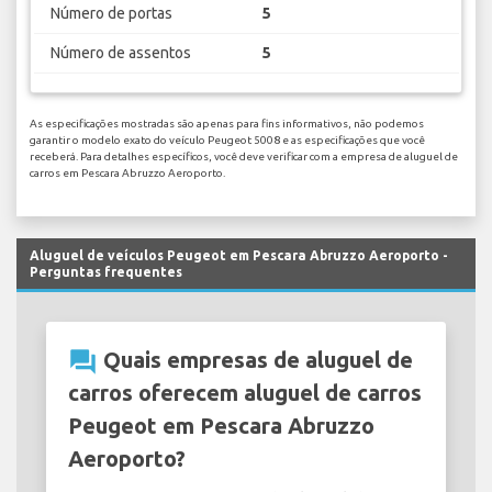
Número de portas
5
Número de assentos
5
As especificações mostradas são apenas para fins informativos, não podemos
garantir o modelo exato do veículo Peugeot 5008 e as especificações que você
receberá. Para detalhes específicos, você deve verificar com a empresa de aluguel de
carros em Pescara Abruzzo Aeroporto.
Aluguel de veículos Peugeot em Pescara Abruzzo Aeroporto -
Perguntas frequentes
question_answer
Quais empresas de aluguel de
carros oferecem aluguel de carros
Peugeot em Pescara Abruzzo
Aeroporto?