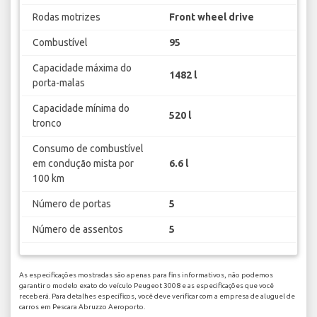
Rodas motrizes
Front wheel drive
Combustível
95
Capacidade máxima do
1482 l
porta-malas
Capacidade mínima do
520 l
tronco
Consumo de combustível
em condução mista por
6.6 l
100 km
Número de portas
5
Número de assentos
5
As especificações mostradas são apenas para fins informativos, não podemos
garantir o modelo exato do veículo Peugeot 3008 e as especificações que você
receberá. Para detalhes específicos, você deve verificar com a empresa de aluguel de
carros em Pescara Abruzzo Aeroporto.