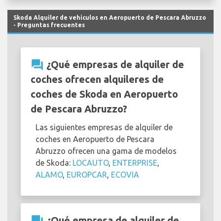
Skoda Alquiler de vehículos en Aeropuerto de Pescara Abruzzo
- Preguntas frecuentes
question_answer
¿Qué empresas de alquiler de
coches ofrecen alquileres de
coches de Skoda en Aeropuerto
de Pescara Abruzzo?
Las siguientes empresas de alquiler de
coches en Aeropuerto de Pescara
Abruzzo ofrecen una gama de modelos
de Skoda:
LOCAUTO
,
ENTERPRISE
,
ALAMO
,
EUROPCAR
,
ECOVIA
question_answer
¿Qué empresa de alquiler de