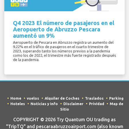
Q4 2023 El número de pasajeros en el
Aeropuerto de Abruzzo Pescara
aumentó un 9%
Aeropuerto de Pescara en Abruzzo registra un aumento del
9,22% en el tráfico de pasajeros en el cuarto trimestre de
2023, superando tanto los números previos a la pandemia
como los de 2022, el trimestre más fuerte registrado después
de la pandemia.
Home
vuelos
Alquiler de Coches
Traslados
Parking
Hoteles
Noticias y Info
Disclaimer
Prividad
Map de
Sitio
COPYRIGHT © 2026 Try Quantum OU trading as
"TripTQ" and pescaraabruzzoairport.com (also known