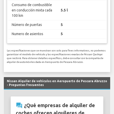
Consumo de combustible
en conducción mixta cada
5.5 l
100 km
Número de puertas
5
Numero de asientos
5
Las especificaciones que se muestran son solo para fines informativos, no podemos
garantizar el modelo de vehículo y las especificaciones exactas de Nissan Qashqai
que recibirá. Para obtener detalles específicos, debe consultar con la compañía de
alquiler de automóviles dada en Aeropuerto de Pescara Abruzzo.
Nissan Alquiler de vehículos en Aeropuerto de Pescara Abruzzo
- Preguntas frecuentes
question_answer
¿Qué empresas de alquiler de
coches ofrecen alquileres de