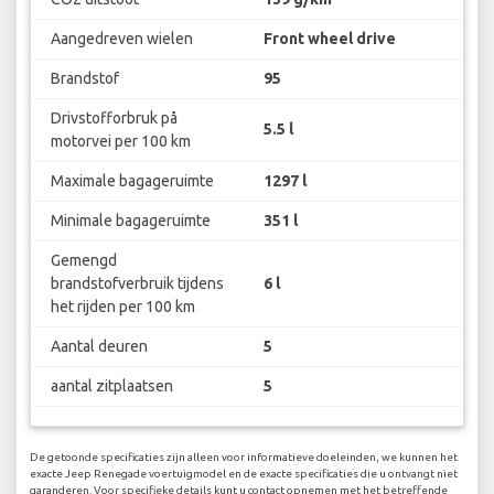
Aangedreven wielen
Front wheel drive
Brandstof
95
Drivstofforbruk på
5.5 l
motorvei per 100 km
Maximale bagageruimte
1297 l
Minimale bagageruimte
351 l
Gemengd
brandstofverbruik tijdens
6 l
het rijden per 100 km
Aantal deuren
5
aantal zitplaatsen
5
De getoonde specificaties zijn alleen voor informatieve doeleinden, we kunnen het
exacte Jeep Renegade voertuigmodel en de exacte specificaties die u ontvangt niet
garanderen. Voor specifieke details kunt u contact opnemen met het betreffende