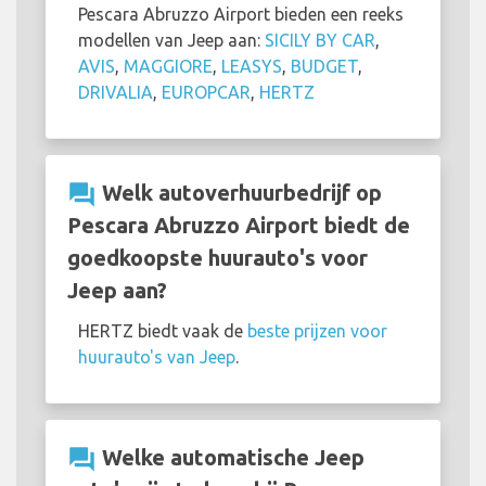
Pescara Abruzzo Airport bieden een reeks
modellen van Jeep aan:
SICILY BY CAR
,
AVIS
,
MAGGIORE
,
LEASYS
,
BUDGET
,
DRIVALIA
,
EUROPCAR
,
HERTZ
question_answer
Welk autoverhuurbedrijf op
Pescara Abruzzo Airport biedt de
goedkoopste huurauto's voor
Jeep aan?
HERTZ biedt vaak de
beste prijzen voor
huurauto's van Jeep
.
question_answer
Welke automatische Jeep