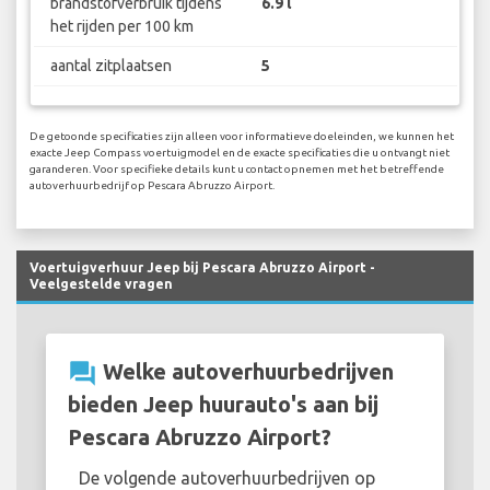
brandstofverbruik tijdens
6.9 l
het rijden per 100 km
aantal zitplaatsen
5
De getoonde specificaties zijn alleen voor informatieve doeleinden, we kunnen het
exacte Jeep Compass voertuigmodel en de exacte specificaties die u ontvangt niet
garanderen. Voor specifieke details kunt u contact opnemen met het betreffende
autoverhuurbedrijf op Pescara Abruzzo Airport.
Voertuigverhuur Jeep bij Pescara Abruzzo Airport -
Veelgestelde vragen
question_answer
Welke autoverhuurbedrijven
bieden Jeep huurauto's aan bij
Pescara Abruzzo Airport?
De volgende autoverhuurbedrijven op