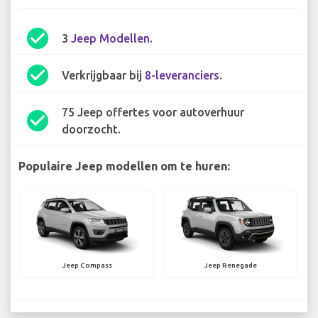
check_circle
3
Jeep Modellen
.
check_circle
Verkrijgbaar bij
8-leveranciers
.
75 Jeep offertes voor autoverhuur
check_circle
doorzocht.
Populaire Jeep modellen om te huren:
Jeep Compass
Jeep Renegade