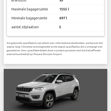
Brandstof
95
Maximale bagageruimte
1555 l
Minimale bagageruimte
697 l
aantal zitplaatsen
5
De getoonde specificaties zijn alleen voor informatieve doeleinden, we kunnen het
exacte Jeep Cherokee voertuigmodel en de exacte specificaties die u ontvangt niet
garanderen. Voor specifieke details kunt u contact opnemen met het betreffende
autoverhuurbedrijf op Pescara Abruzzo Airport.