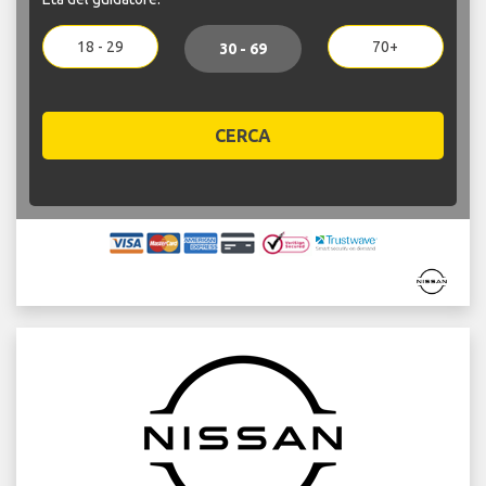
18 - 29
70+
30 - 69
CERCA