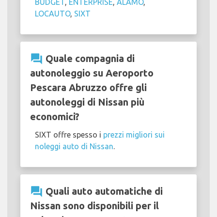
BUDGET
,
ENTERPRISE
,
ALAMO
,
LOCAUTO
,
SIXT
question_answer
Quale compagnia di
autonoleggio su Aeroporto
Pescara Abruzzo offre gli
autonoleggi di Nissan più
economici?
SIXT offre spesso i
prezzi migliori sui
noleggi auto di Nissan
.
question_answer
Quali auto automatiche di
Nissan sono disponibili per il