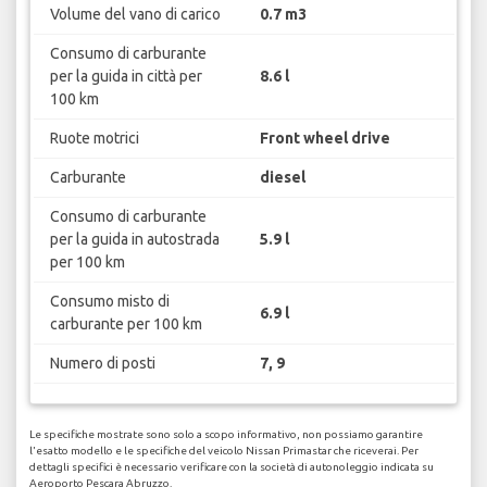
Volume del vano di carico
0.7 m3
Consumo di carburante
per la guida in città per
8.6 l
100 km
Ruote motrici
Front wheel drive
Carburante
diesel
Consumo di carburante
per la guida in autostrada
5.9 l
per 100 km
Consumo misto di
6.9 l
carburante per 100 km
Numero di posti
7, 9
Le specifiche mostrate sono solo a scopo informativo, non possiamo garantire
l'esatto modello e le specifiche del veicolo Nissan Primastar che riceverai. Per
dettagli specifici è necessario verificare con la società di autonoleggio indicata su
Aeroporto Pescara Abruzzo.