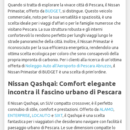
Quando si tratta di esplorare la vivace città di Pescara, il Nissan
Primastar, offerto da
BUDGET
, si distingue. Questo veicolo
commerciale, noto per la sua versatilità e spaziosità, è una
scelta ideale per i viaggi d'affari o per le famiglie numerose che
visitano Pescara. La sua struttura robusta e gli interni
confortevoli lo rendono perfetto per lunghi viaggi lungo le
strade panoramiche della città. Inoltre, il Nissan Primastar è
riconosciuto per la sua efficienza energetica, rendendolo una
ottima scelta ecologica per coloro che sono consapevoli della
propria impronta di carbonio. Per i clienti alla ricerca di un'ottima
offerta di
Noleggio Auto all'Aeroporto di Pescara Abruzzo
, il
Nissan Primastar di BUDGET è una scelta di prim'ordine.
Nissan Qashqai: Comfort elegante
incontra il fascino urbano di Pescara
Il Nissan Qashqai, un SUV compatto crossover, è il perfetto
connubio di stile, comfort e prestazioni. Offerto da
ALAMO
,
ENTERPRISE
,
LOCAUTO
e
SIXT
, il Qashqai è una scelta
fantastica per i viaggiatori che desiderano navigare con facilità il
paesaggio urbano di Pescara. Le sue dimensioni compatte lo