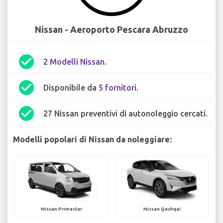
Nissan - Aeroporto Pescara Abruzzo
check_circle
2
Modelli Nissan
.
check_circle
Disponibile da
5 fornitori
.
check_circle
27 Nissan preventivi di autonoleggio cercati.
Modelli popolari di Nissan da noleggiare:
Nissan Primastar
Nissan Qashqai