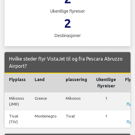
Ukentlige flyreiser
2
Destinasjoner
Hvilke steder flyr VistaJet til og fra Pescara Abruzzo
Airport?
Flyplass
Land
plassering
Ukentlige
Flyr
flyreiser
Mikonos
Greece
Mikonos
1
S
(JMK)
flyr
Tivat
Montenegro
Tivat
1
S
(TIV)
flyr