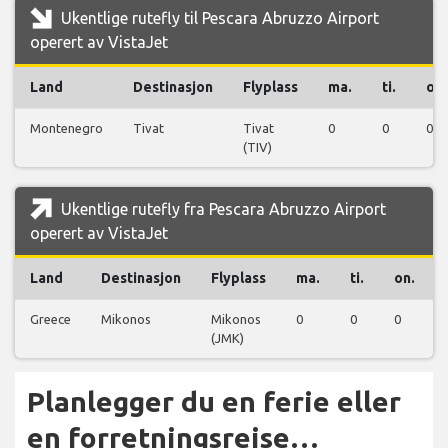
Ukentlige rutefly til Pescara Abruzzo Airport
operert av VistaJet
Land
Destinasjon
Flyplass
ma.
ti.
on.
Montenegro
Tivat
Tivat
0
0
0
(TIV)
Ukentlige rutefly fra Pescara Abruzzo Airport
operert av VistaJet
Land
Destinasjon
Flyplass
ma.
ti.
on.
Greece
Mikonos
Mikonos
0
0
0
(JMK)
Planlegger du en ferie eller
en forretningsreise…