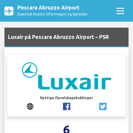
Pescara Abruzzo Airport
Essential Airport Informasjon og tjenester
Luxair på Pescara Abruzzo Airport – PSR
Nyttige flyselskapskoblinger
6