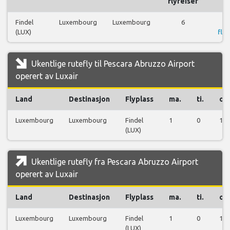
flyreiser
Findel
Luxembourg
Luxembourg
6
(LUX)
flyr
Ukentlige rutefly til Pescara Abruzzo Airport
operert av Luxair
Land
Destinasjon
Flyplass
ma.
ti.
on.
Luxembourg
Luxembourg
Findel
1
0
1
(LUX)
Ukentlige rutefly fra Pescara Abruzzo Airport
operert av Luxair
Land
Destinasjon
Flyplass
ma.
ti.
on.
Luxembourg
Luxembourg
Findel
1
0
1
(LUX)