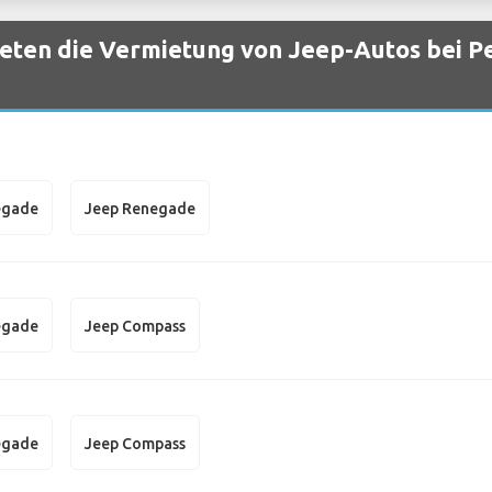
eten die Vermietung von Jeep-Autos bei P
egade
Jeep Renegade
egade
Jeep Compass
egade
Jeep Compass