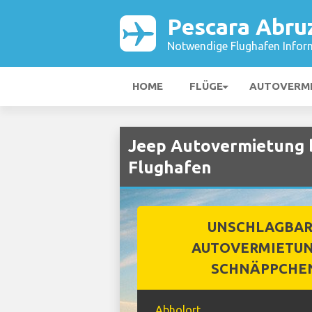
Pescara Abru
Notwendige Flughafen Infor
HOME
FLÜGE
AUTOVERM
Jeep Autovermietung 
Flughafen
UNSCHLAGBA
AUTOVERMIETUN
SCHNÄPPCHE
Abholort