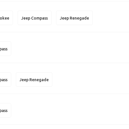
rokee
Jeep Compass
Jeep Renegade
pass
pass
Jeep Renegade
pass