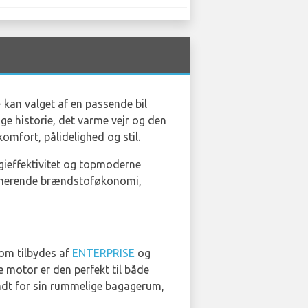
 - kan valget af en passende bil
ige historie, det varme vejr og den
omfort, pålidelighed og stil.
rgieffektivitet og topmoderne
mponerende brændstoføkonomi,
som tilbydes af
ENTERPRISE
og
 motor er den perfekt til både
endt for sin rummelige bagagerum,