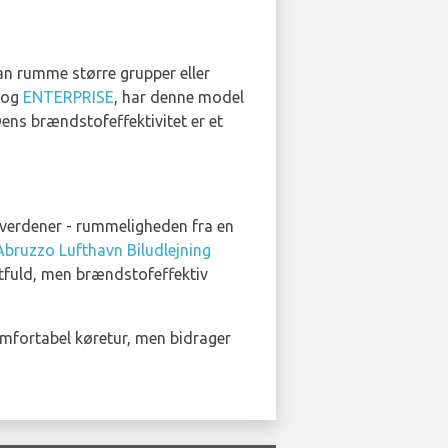
kan rumme større grupper eller
og
ENTERPRISE
, har denne model
ens brændstofeffektivitet er et
e verdener - rummeligheden fra en
Abruzzo Lufthavn Biludlejning
tfuld, men brændstofeffektiv
omfortabel køretur, men bidrager