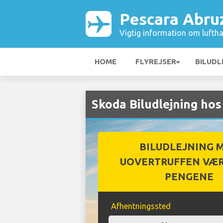
Pescara Abru
Vigtig information om luftha
HOME
FLYREJSER
BILUDL
Skoda Biludlejning ho
BILUDLEJNING 
UOVERTRUFFEN VÆR
PENGENE
Afhentningssted