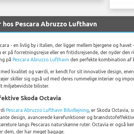
r hos Pescara Abruzzo Lufthavn
ara - en livlig by i Italien, der ligger mellem bjergene og havet
er på forretningsrejse eller en fritidsrejsende, der nyder den r
ing på
Pescara Abruzzo Lufthavn
den perfekte kombination af k
ed kvalitet og værdi, er kendt for sit innovative design, ene
tøjer skiller sig også ud med deres rummelige interiør og i
t miljøbevidste bilister.
fektive Skoda Octavia
rdi
Pescara Abruzzo Lufthavn Biludlejning
, er Skoda Octavia, 
egante design, avancerede kørefunktioner og brændstofeffektive
køreture langs Pescaras naturskønne ruter. Octavia er også k
eller dem, der har meget bagage.