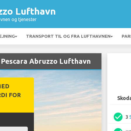
zzo Lufthavn
vnen og tjenester
EJNING
TRANSPORT TIL OG FRA LUFTHAVNEN
PAR
s Pescara Abruzzo Lufthavn
MED
DI FOR
Skoda
check_circle
3