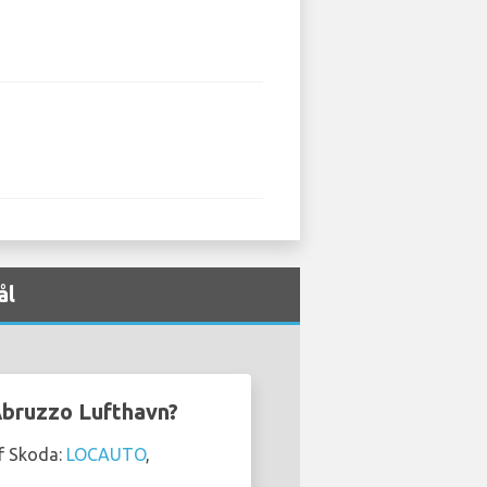
ål
 Abruzzo Lufthavn?
af Skoda:
LOCAUTO
,