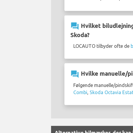
question_answer
Hvilket biludlejnin
Skoda?
LOCAUTO tilbyder ofte de
b
question_answer
Hvilke manuelle/pi
Følgende manuelle/pindskif
Combi
,
Skoda Octavia Esta
Alternative bilmærker, der kan