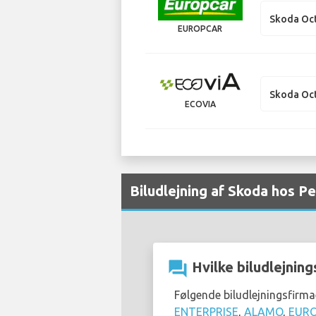
Skoda Oct
EUROPCAR
Skoda Oc
ECOVIA
Biludlejning af Skoda hos P
question_answer
Hvilke biludlejning
Følgende biludlejningsfirm
ENTERPRISE
,
ALAMO
,
EUR