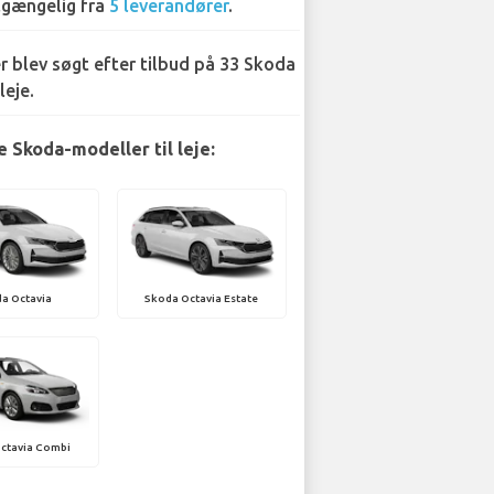
lgængelig fra
5 leverandører
.
r blev søgt efter tilbud på 33 Skoda
leje.
 Skoda-modeller til leje:
a Octavia
Skoda Octavia Estate
ctavia Combi