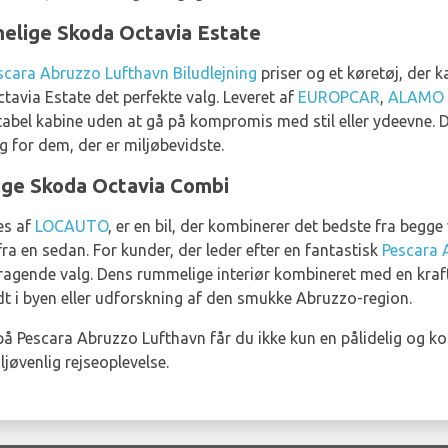
elige Skoda Octavia Estate
scara Abruzzo Lufthavn Biludlejning
priser og et køretøj, der 
tavia Estate det perfekte valg. Leveret af
EUROPCAR
,
ALAMO
bel kabine uden at gå på kompromis med stil eller ydeevne. D
lg for dem, der er miljøbevidste.
dige Skoda Octavia Combi
es af
LOCAUTO
, er en bil, der kombinerer det bedste fra begg
ra en sedan. For kunder, der leder efter en fantastisk
Pescara 
ragende valg. Dens rummelige interiør kombineret med en kraf
ndt i byen eller udforskning af den smukke Abruzzo-region.
å Pescara Abruzzo Lufthavn får du ikke kun en pålidelig og k
jøvenlig rejseoplevelse.