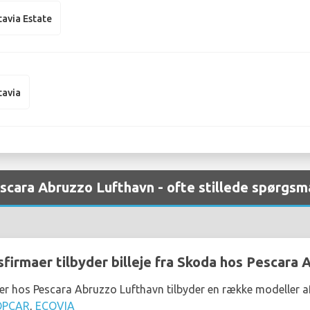
avia Estate
tavia
escara Abruzzo Lufthavn - ofte stillede spørgsm
sfirmaer tilbyder billeje fra Skoda hos Pescara
aer hos Pescara Abruzzo Lufthavn tilbyder en række modeller 
OPCAR
,
ECOVIA