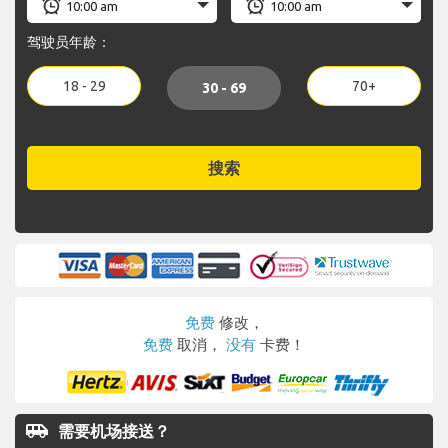
驾驶员年龄：
18 - 29
70+
30 - 69
搜索
免费
修改，
免费
取消，
没有
卡费！
airport_shuttle
需要机场接送？