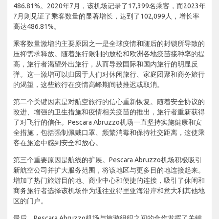
486.81%。2020年7月，该机场记录了17,399名乘客，而2023年
7月则见证了乘客数量的显著增长，达到了102,099人，增长率
高达486.81%。
乘客数量激增的主要原因之一是全球疫情和随后的封锁所导致的
压抑需求释放。随着旅行限制的放松和欧洲各地疫苗接种率的提
高，旅行者渴望外出旅行，从而导致国际和国内旅行的明显反
弹。这一激增可以归因于人们对休闲旅行、家庭团聚和商务旅行
的渴望，这些旅行在疫情高峰期间被推迟或取消。
第二个关键因素是对航空旅行的信心重新恢复。随着安全协议的
改进、增强的卫生措施和疫情相关疫苗的推出，旅行者重新获得
了对飞行的信任。Pescara Abruzzo机场一直坚持实施健康和安
全措施，包括强制佩戴口罩、频繁消毒和保持社交距离，这使乘
客在旅途中感到安全和放心。
第三个重要原因是航线的扩展。Pescara Abruzzo机场积极吸引
新航空公司并扩大服务范围，将该地区与更多目的地连接起来。
增加了热门旅游目的地、商业中心和便捷的连接，吸引了休闲和
商务旅行者选择该机场作为通往亚得里亚海沿岸和意大利其他地
区的门户。
最后，Pescara Abruzzo机场与旅游组织之间的合作发挥了关键